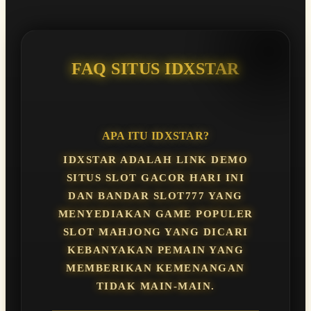
FAQ SITUS IDXSTAR
APA ITU IDXSTAR?
IDXSTAR ADALAH LINK DEMO
SITUS SLOT GACOR HARI INI
DAN BANDAR SLOT777 YANG
MENYEDIAKAN GAME POPULER
SLOT MAHJONG YANG DICARI
KEBANYAKAN PEMAIN YANG
MEMBERIKAN KEMENANGAN
TIDAK MAIN-MAIN.