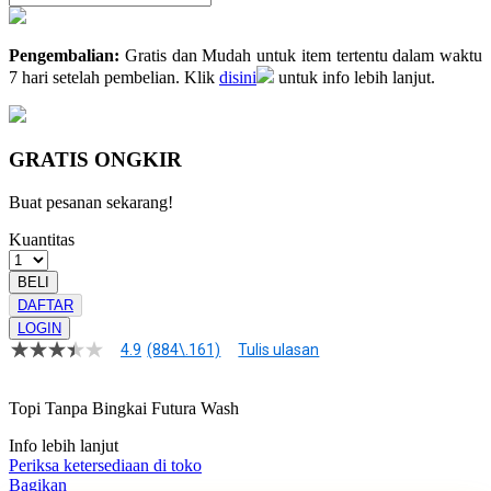
Pengembalian:
Gratis dan Mudah untuk item tertentu dalam waktu
7 hari setelah pembelian. Klik
disini
untuk info lebih lanjut.
GRATIS ONGKIR
Buat pesanan sekarang!
Kuantitas
BELI
DAFTAR
LOGIN
4.9
(884\.161)
Tulis ulasan
4.9
dari
5
Topi Tanpa Bingkai Futura Wash
bintang,
nilai
rating
Info lebih lanjut
rata-
Periksa ketersediaan di toko
rata.
Bagikan