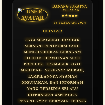
DANANG SURATNA
- CILACAP
★★★★★
15 FEBRUARI 2024
IDXSTAR
SAYA MENGENAL IDXSTAR
SEBAGAI PLATFORM YANG
MENGHADIRKAN BERAGAM
PILIHAN PERMAINAN SLOT
POPULER, TERMASUK SLOT
MAHJONG. AKSESNYA MUDAH,
TAMPILANNYA NYAMAN
DIGUNAKAN, DAN INFORMASI
YANG TERSEDIA SELALU
DIPERBARUI SEHINGGA
PENGALAMAN BERMAIN TERASA