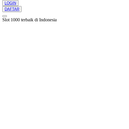
LOGIN
DAFTAR
Slot 1000 terbaik di Indonesia