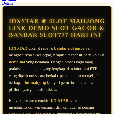
Read
Details
13
Reviews.
Tautan
halaman
IDXSTAR ⚜ SLOT MAHJONG
yang
sama.
LINK DEMO SLOT GACOR &
BANDAR SLOT777 HARI INI
IDXSTAR
dikenal sebagai
bandar slot gacor
yang
menghadirkan akses cepat, tampilan responsif, serta koleksi
demo slot
yang beragam. Dengan proses login yang
praktis, pilihan game yang lengkap, dan informasi RTP
yang diperbarui secara berkala, pemain dapat menjelajahi
berbagai
slot mahjong
kategori permainan melalui satu
platform yang mudah diakses.
Banyak pemain memilih
IDX STAR
karena
mengutamakan kenyamanan dan kemudahan pemain