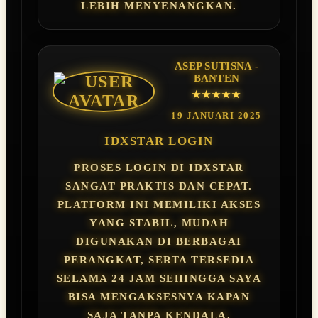
LEBIH MENYENANGKAN.
ASEP SUTISNA -
BANTEN
★★★★★
19 JANUARI 2025
IDXSTAR LOGIN
PROSES LOGIN DI IDXSTAR
SANGAT PRAKTIS DAN CEPAT.
PLATFORM INI MEMILIKI AKSES
YANG STABIL, MUDAH
DIGUNAKAN DI BERBAGAI
PERANGKAT, SERTA TERSEDIA
SELAMA 24 JAM SEHINGGA SAYA
BISA MENGAKSESNYA KAPAN
SAJA TANPA KENDALA.