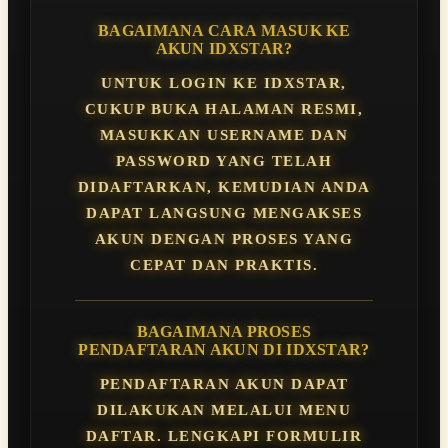
BAGAIMANA CARA MASUK KE
AKUN IDXSTAR?
UNTUK LOGIN KE IDXSTAR,
CUKUP BUKA HALAMAN RESMI,
MASUKKAN USERNAME DAN
PASSWORD YANG TELAH
DIDAFTARKAN, KEMUDIAN ANDA
DAPAT LANGSUNG MENGAKSES
AKUN DENGAN PROSES YANG
CEPAT DAN PRAKTIS.
BAGAIMANA PROSES
PENDAFTARAN AKUN DI IDXSTAR?
PENDAFTARAN AKUN DAPAT
DILAKUKAN MELALUI MENU
DAFTAR. LENGKAPI FORMULIR