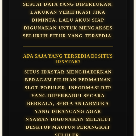
SESUAI DATA YANG DIPERLUKAN,
LAKUKAN VERIFIKASI JIKA
DIMINTA, LALU AKUN SIAP
DIGUNAKAN UNTUK MENGAKSES
SELURUH FITUR YANG TERSEDIA.
APA SAJA YANG TERSEDIA DI SITUS
IDXSTAR?
SITUS IDXSTAR MENGHADIRKAN
BERAGAM PILIHAN PERMAINAN
SLOT POPULER, INFORMASI RTP
YANG DIPERBARUI SECARA
BERKALA, SERTA ANTARMUKA
YANG DIRANCANG AGAR
NYAMAN DIGUNAKAN MELALUI
DESKTOP MAUPUN PERANGKAT
SELULER.