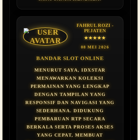
FAHRUL ROZI -
PEJATEN
★★★★★
08 MEI 2026
BANDAR SLOT ONLINE
MENURUT SAYA, IDXSTAR
MENAWARKAN KOLEKSI
PERMAINAN YANG LENGKAP
DENGAN TAMPILAN YANG
RESPONSIF DAN NAVIGASI YANG
SEDERHANA. DIDUKUNG
PEMBARUAN RTP SECARA
BERKALA SERTA PROSES AKSES
YANG CEPAT, MEMBUAT