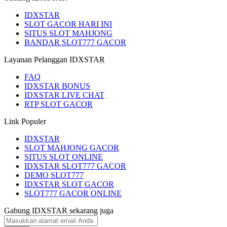
IDXSTAR
SLOT GACOR HARI INI
SITUS SLOT MAHJONG
BANDAR SLOT777 GACOR
Layanan Pelanggan IDXSTAR
FAQ
IDXSTAR BONUS
IDXSTAR LIVE CHAT
RTP SLOT GACOR
Link Populer
IDXSTAR
SLOT MAHJONG GACOR
SITUS SLOT ONLINE
IDXSTAR SLOT777 GACOR
DEMO SLOT777
IDXSTAR SLOT GACOR
SLOT777 GACOR ONLINE
Gabung IDXSTAR sekarang juga