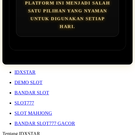
PLATFORM INI MENJADI SALAH
SATU PILIHAN YANG NYAMAN
UNTUK DIGUNAKAN SETIAP
HARI.
IDXSTAR
DEMO SLOT
BANDAR SLOT
SLOT777
SLOT MAHJONG
BANDAR SLOT777 GACOR
Tentang IDXSTAR