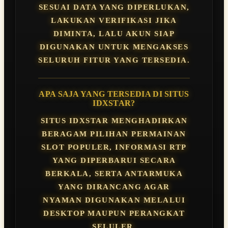
SESUAI DATA YANG DIPERLUKAN,
LAKUKAN VERIFIKASI JIKA
DIMINTA, LALU AKUN SIAP
DIGUNAKAN UNTUK MENGAKSES
SELURUH FITUR YANG TERSEDIA.
APA SAJA YANG TERSEDIA DI SITUS
IDXSTAR?
SITUS IDXSTAR MENGHADIRKAN
BERAGAM PILIHAN PERMAINAN
SLOT POPULER, INFORMASI RTP
YANG DIPERBARUI SECARA
BERKALA, SERTA ANTARMUKA
YANG DIRANCANG AGAR
NYAMAN DIGUNAKAN MELALUI
DESKTOP MAUPUN PERANGKAT
SELULER.