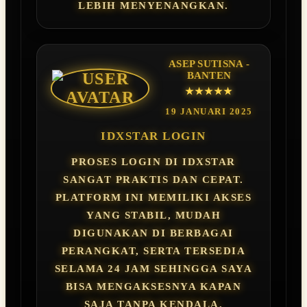
LEBIH MENYENANGKAN.
ASEP SUTISNA -
BANTEN
★★★★★
19 JANUARI 2025
IDXSTAR LOGIN
PROSES LOGIN DI IDXSTAR
SANGAT PRAKTIS DAN CEPAT.
PLATFORM INI MEMILIKI AKSES
YANG STABIL, MUDAH
DIGUNAKAN DI BERBAGAI
PERANGKAT, SERTA TERSEDIA
SELAMA 24 JAM SEHINGGA SAYA
BISA MENGAKSESNYA KAPAN
SAJA TANPA KENDALA.