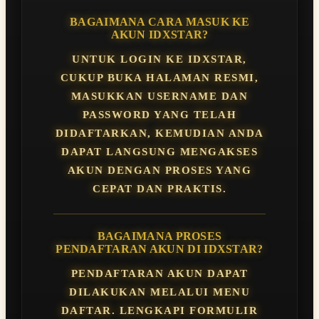
BAGAIMANA CARA MASUK KE
AKUN IDXSTAR?
UNTUK LOGIN KE IDXSTAR,
CUKUP BUKA HALAMAN RESMI,
MASUKKAN USERNAME DAN
PASSWORD YANG TELAH
DIDAFTARKAN, KEMUDIAN ANDA
DAPAT LANGSUNG MENGAKSES
AKUN DENGAN PROSES YANG
CEPAT DAN PRAKTIS.
BAGAIMANA PROSES
PENDAFTARAN AKUN DI IDXSTAR?
PENDAFTARAN AKUN DAPAT
DILAKUKAN MELALUI MENU
DAFTAR. LENGKAPI FORMULIR