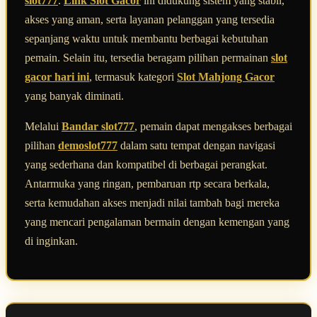
slot777
.
Link Slot Gacor
ini didukung sistem yang stabil,
akses yang aman, serta layanan pelanggan yang tersedia
sepanjang waktu untuk membantu berbagai kebutuhan
pemain. Selain itu, tersedia beragam pilihan permainan
slot
gacor hari ini
, termasuk kategori
Slot Mahjong Gacor
yang banyak diminati.
Melalui
Bandar slot777
, pemain dapat mengakses berbagai
pilihan
demoslot777
dalam satu tempat dengan navigasi
yang sederhana dan kompatibel di berbagai perangkat.
Antarmuka yang ringan, pembaruan rtp secara berkala,
serta kemudahan akses menjadi nilai tambah bagi mereka
yang mencari pengalaman bermain dengan kemengan yang
di inginkan.