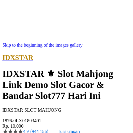
Skip to the beginning of the images gallery
IDXSTAR
IDXSTAR ⚜ Slot Mahjong
Link Demo Slot Gacor &
Bandar Slot777 Hari Ini
IDXSTAR SLOT MAHJONG
|
1876-0LX01893491
Rp. 10.000
4.9
(944.155)
Tulis ulasan