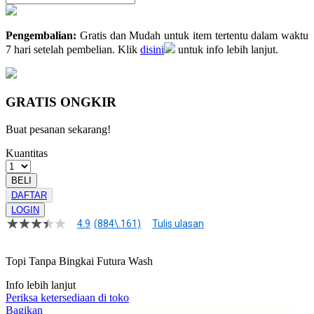
Pengembalian:
Gratis dan Mudah untuk item tertentu dalam waktu
7 hari setelah pembelian. Klik
disini
untuk info lebih lanjut.
GRATIS ONGKIR
Buat pesanan sekarang!
Kuantitas
BELI
DAFTAR
LOGIN
4.9
(884\.161)
Tulis ulasan
4.9
dari
5
Topi Tanpa Bingkai Futura Wash
bintang,
nilai
rating
Info lebih lanjut
rata-
Periksa ketersediaan di toko
rata.
Bagikan