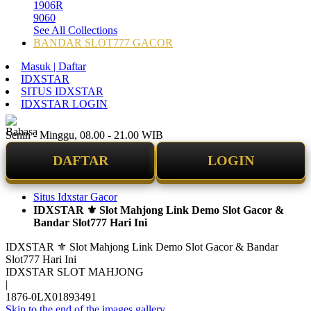
1906R
9060
See All Collections
BANDAR SLOT777 GACOR
Masuk | Daftar
IDXSTAR
SITUS IDXSTAR
IDXSTAR LOGIN
ID
Senin - Minggu, 08.00 - 21.00 WIB
DAFTAR
LOGIN
Situs Idxstar Gacor
IDXSTAR ⚜ Slot Mahjong Link Demo Slot Gacor &
Bandar Slot777 Hari Ini
IDXSTAR ⚜ Slot Mahjong Link Demo Slot Gacor & Bandar
Slot777 Hari Ini
IDXSTAR SLOT MAHJONG
|
1876-0LX01893491
Skip to the end of the images gallery