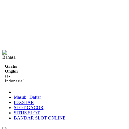
ID
Gratis
Ongkir
se-
Indonesia!
Masuk | Daftar
IDXSTAR
SLOT GACOR
SITUS SLOT
BANDAR SLOT ONLINE