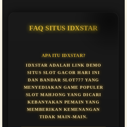
FAQ SITUS IDXSTAR
APA ITU IDXSTAR?
IDXSTAR ADALAH LINK DEMO
SITUS SLOT GACOR HARI INI
DAN BANDAR SLOT777 YANG
MENYEDIAKAN GAME POPULER
SLOT MAHJONG YANG DICARI
KEBANYAKAN PEMAIN YANG
MEMBERIKAN KEMENANGAN
TIDAK MAIN-MAIN.