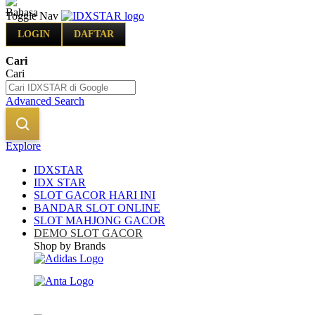
Indonesia
Toggle Nav
LOGIN
DAFTAR
Cari
Cari
Advanced Search
Explore
IDXSTAR
IDX STAR
SLOT GACOR HARI INI
BANDAR SLOT ONLINE
SLOT MAHJONG GACOR
DEMO SLOT GACOR
Shop by Brands