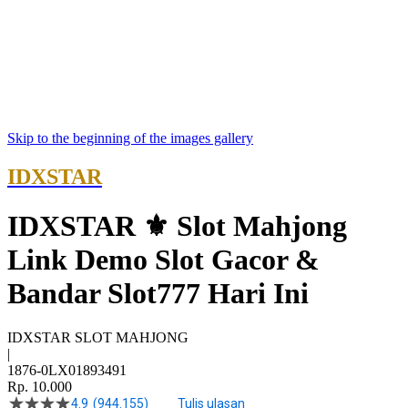
Skip to the beginning of the images gallery
IDXSTAR
IDXSTAR ⚜ Slot Mahjong
Link Demo Slot Gacor &
Bandar Slot777 Hari Ini
IDXSTAR SLOT MAHJONG
|
1876-0LX01893491
Rp. 10.000
4.9
(944.155)
Tulis ulasan