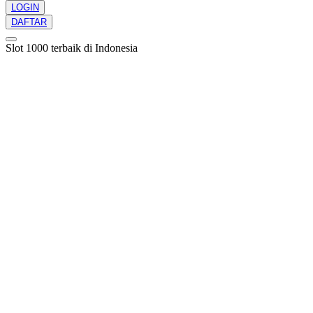
LOGIN
DAFTAR
Slot 1000 terbaik di Indonesia