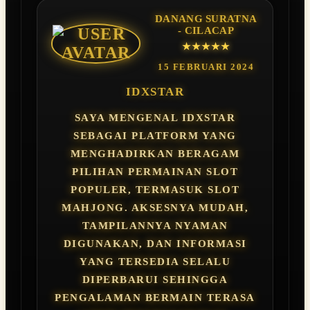
DANANG SURATNA
- CILACAP
★★★★★
15 FEBRUARI 2024
IDXSTAR
SAYA MENGENAL IDXSTAR
SEBAGAI PLATFORM YANG
MENGHADIRKAN BERAGAM
PILIHAN PERMAINAN SLOT
POPULER, TERMASUK SLOT
MAHJONG. AKSESNYA MUDAH,
TAMPILANNYA NYAMAN
DIGUNAKAN, DAN INFORMASI
YANG TERSEDIA SELALU
DIPERBARUI SEHINGGA
PENGALAMAN BERMAIN TERASA