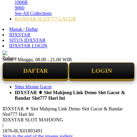
1906R
9060
See All Collections
BANDAR SLOT777 GACOR
Masuk | Daftar
IDXSTAR
SITUS IDXSTAR
IDXSTAR LOGIN
ID
Senin - Minggu, 08.00 - 21.00 WIB
DAFTAR
LOGIN
Situs Idxstar Gacor
IDXSTAR ⚜ Slot Mahjong Link Demo Slot Gacor &
Bandar Slot777 Hari Ini
IDXSTAR ⚜ Slot Mahjong Link Demo Slot Gacor & Bandar
Slot777 Hari Ini
IDXSTAR SLOT MAHJONG
|
1876-0LX01893491
Skip to the end of the images gallery