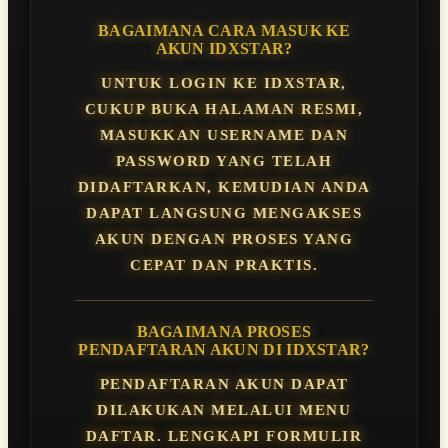
BAGAIMANA CARA MASUK KE
AKUN IDXSTAR?
UNTUK LOGIN KE IDXSTAR,
CUKUP BUKA HALAMAN RESMI,
MASUKKAN USERNAME DAN
PASSWORD YANG TELAH
DIDAFTARKAN, KEMUDIAN ANDA
DAPAT LANGSUNG MENGAKSES
AKUN DENGAN PROSES YANG
CEPAT DAN PRAKTIS.
BAGAIMANA PROSES
PENDAFTARAN AKUN DI IDXSTAR?
PENDAFTARAN AKUN DAPAT
DILAKUKAN MELALUI MENU
DAFTAR. LENGKAPI FORMULIR