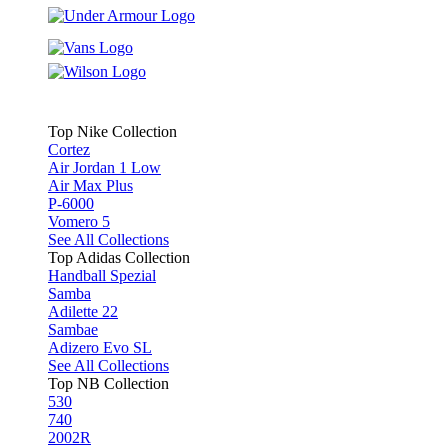
Top Nike Collection
Cortez
Air Jordan 1 Low
Air Max Plus
P-6000
Vomero 5
See All Collections
Top Adidas Collection
Handball Spezial
Samba
Adilette 22
Sambae
Adizero Evo SL
See All Collections
Top NB Collection
530
740
2002R