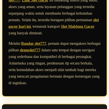
slot777
.
Link Slot Gacor
ini didukung sistem yang stabil,
akses yang aman, serta layanan pelanggan yang tersedia
sepanjang waktu untuk membantu berbagai kebutuhan
pemain. Selain itu, tersedia beragam pilihan permainan
slot
gacor hari ini
, termasuk kategori
Slot Mahjong Gacor
yang banyak diminati.
Melalui
Bandar slot777
, pemain dapat mengakses berbagai
pilihan
demoslot777
dalam satu tempat dengan navigasi
yang sederhana dan kompatibel di berbagai perangkat.
Antarmuka yang ringan, pembaruan rtp secara berkala,
serta kemudahan akses menjadi nilai tambah bagi mereka
yang mencari pengalaman bermain dengan kemengan yang
di inginkan.