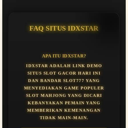
FAQ SITUS IDXSTAR
APA ITU IDXSTAR?
IDXSTAR ADALAH LINK DEMO
SITUS SLOT GACOR HARI INI
DAN BANDAR SLOT777 YANG
MENYEDIAKAN GAME POPULER
SLOT MAHJONG YANG DICARI
KEBANYAKAN PEMAIN YANG
MEMBERIKAN KEMENANGAN
TIDAK MAIN-MAIN.