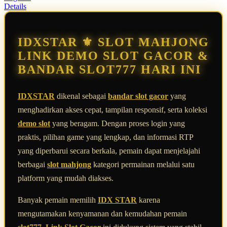
Read
Details
13
Reviews.
Tautan
halaman
IDXSTAR ⚜ SLOT MAHJONG
yang
sama.
LINK DEMO SLOT GACOR &
BANDAR SLOT777 HARI INI
IDXSTAR
dikenal sebagai
bandar slot gacor
yang
menghadirkan akses cepat, tampilan responsif, serta koleksi
demo slot
yang beragam. Dengan proses login yang
praktis, pilihan game yang lengkap, dan informasi RTP
yang diperbarui secara berkala, pemain dapat menjelajahi
berbagai
slot mahjong
kategori permainan melalui satu
platform yang mudah diakses.
Banyak pemain memilih
IDX STAR
karena
mengutamakan kenyamanan dan kemudahan pemain