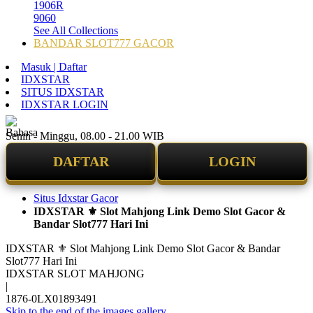
1906R
9060
See All Collections
BANDAR SLOT777 GACOR
Masuk | Daftar
IDXSTAR
SITUS IDXSTAR
IDXSTAR LOGIN
ID
Senin - Minggu, 08.00 - 21.00 WIB
DAFTAR
LOGIN
Situs Idxstar Gacor
IDXSTAR ⚜ Slot Mahjong Link Demo Slot Gacor &
Bandar Slot777 Hari Ini
IDXSTAR ⚜ Slot Mahjong Link Demo Slot Gacor & Bandar
Slot777 Hari Ini
IDXSTAR SLOT MAHJONG
|
1876-0LX01893491
Skip to the end of the images gallery