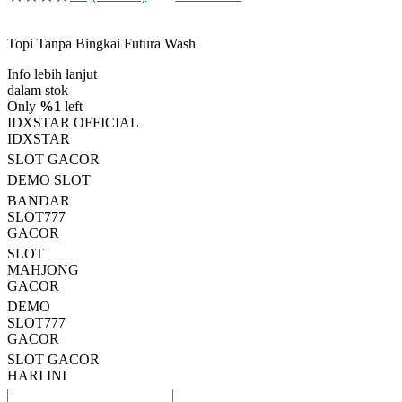
4.5
dari
5
Topi Tanpa Bingkai Futura Wash
bintang,
nilai
rating
Info lebih lanjut
rata-
dalam stok
rata.
Only
%1
left
Read
IDXSTAR OFFICIAL
13
IDXSTAR
Reviews.
SLOT GACOR
Tautan
halaman
DEMO SLOT
yang
BANDAR
sama.
SLOT777
GACOR
SLOT
MAHJONG
GACOR
DEMO
SLOT777
GACOR
SLOT GACOR
HARI INI