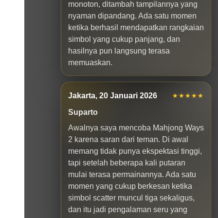
monoton, ditambah tampilannya yang
nyaman dipandang. Ada satu momen
ketika berhasil mendapatkan rangkaian
simbol yang cukup panjang, dan
hasilnya pun langsung terasa
memuaskan.
Jakarta, 20 Januari 2026
★★★★★
Suparto
Awalnya saya mencoba Mahjong Ways
2 karena saran dari teman. Di awal
memang tidak punya ekspektasi tinggi,
tapi setelah beberapa kali putaran
mulai terasa permainannya. Ada satu
momen yang cukup berkesan ketika
simbol scatter muncul tiga sekaligus,
dan itu jadi pengalaman seru yang