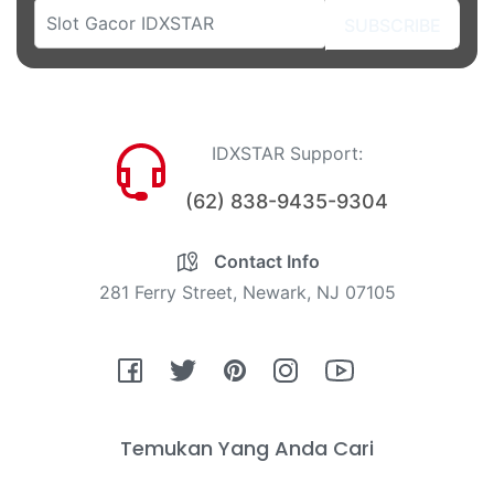
SUBSCRIBE
IDXSTAR Support:
(62) 838-9435-9304
Contact Info
281 Ferry Street, Newark, NJ 07105
Fb
Tw
Pin
Ins
You
Temukan Yang Anda Cari