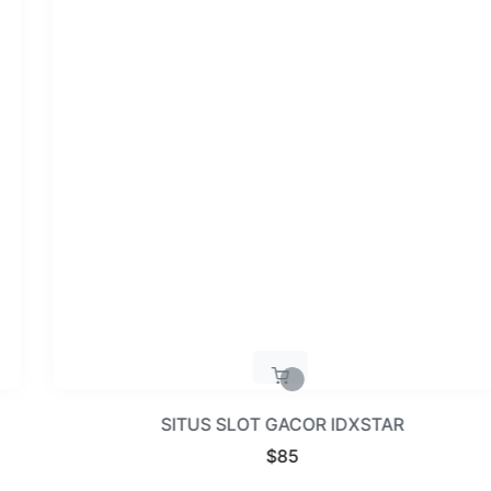
SITUS SLOT GACOR IDXSTAR
Regular
$85
price