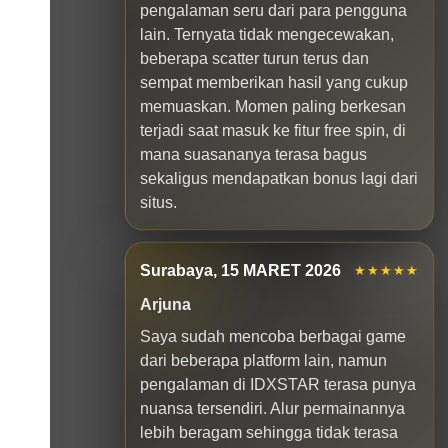
pengalaman seru dari para pengguna
lain. Ternyata tidak mengecewakan,
beberapa scatter turun terus dan
sempat memberikan hasil yang cukup
memuaskan. Momen paling berkesan
terjadi saat masuk ke fitur free spin, di
mana suasananya terasa bagus
sekaligus mendapatkan bonus lagi dari
situs.
Surabaya, 15 MARET 2026
★★★★★
Arjuna
Saya sudah mencoba berbagai game
dari beberapa platform lain, namun
pengalaman di IDXSTAR terasa punya
nuansa tersendiri. Alur permainannya
lebih beragam sehingga tidak terasa