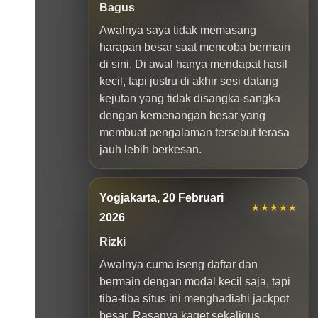
Bagus
Awalnya saya tidak memasang
harapan besar saat mencoba bermain
di sini. Di awal hanya mendapat hasil
kecil, tapi justru di akhir sesi datang
kejutan yang tidak disangka-sangka
dengan kemenangan besar yang
membuat pengalaman tersebut terasa
jauh lebih berkesan.
Yogjakarta, 20 Februari
★★★★★
2026
Rizki
Awalnya cuma iseng daftar dan
bermain dengan modal kecil saja, tapi
tiba-tiba situs ini menghadiahi jackpot
besar. Rasanya kaget sekaligus