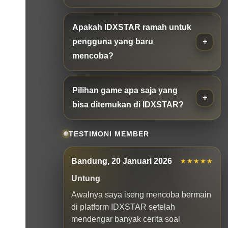
Apakah IDXSTAR ramah untuk
pengguna yang baru
mencoba?
Pilihan game apa saja yang
bisa ditemukan di IDXSTAR?
TESTIMONI MEMBER
Bandung, 20 Januari 2026
★★★★★
Untung
Awalnya saya iseng mencoba bermain
di platform IDXSTAR setelah
mendengar banyak cerita soal