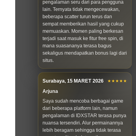
pengalaman seru dari para pengguna
lain. Ternyata tidak mengecewakan,
beberapa scatter turun terus dan
sempat memberikan hasil yang cukup
memuaskan. Momen paling berkesan
terjadi saat masuk ke fitur free spin, di
mana suasananya terasa bagus
sekaligus mendapatkan bonus lagi dari
situs.
Surabaya, 15 MARET 2026
★★★★★
Arjuna
Saya sudah mencoba berbagai game
dari beberapa platform lain, namun
pengalaman di IDXSTAR terasa punya
nuansa tersendiri. Alur permainannya
lebih beragam sehingga tidak terasa