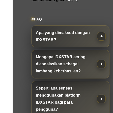
FAQ
Apa yang dimaksud dengan
IDXSTAR?
Mengapa IDXSTAR sering
diasosiasikan sebagai
lambang keberhasilan?
Seperti apa sensasi
menggunakan platform
IDXSTAR bagi para
pengguna?