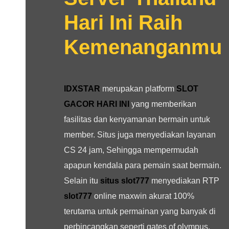
Hari Ini Raih
Kemenanganmu
IDXSTAR
merupakan platform
SLOT
GACOR HARI INI
yang memberikan
fasilitas dan kenyamanan bermain untuk
member. Situs juga menyediakan layanan
CS 24 jam, Sehingga mempermudah
apapun kendala para pemain saat bermain.
Selain itu
situs slot777
menyediakan RTP
slot777
online maxwin akurat 100%
terutama untuk permainan yang banyak di
perbincangkan seperti gates of olympus,