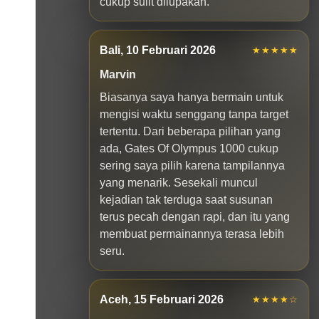
cukup sulit dilupakan.
Bali, 10 Februari 2026
★★★★★
Marvin
Biasanya saya hanya bermain untuk
mengisi waktu senggang tanpa target
tertentu. Dari beberapa pilihan yang
ada, Gates Of Olympus 1000 cukup
sering saya pilih karena tampilannya
yang menarik. Sesekali muncul
kejadian tak terduga saat susunan
terus pecah dengan rapi, dan itu yang
membuat permainannya terasa lebih
seru.
Aceh, 15 Februari 2026
★★★★☆