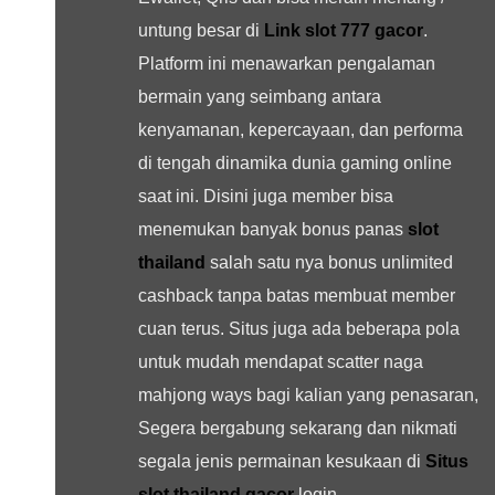
untung besar di
Link slot 777 gacor
.
Platform ini menawarkan pengalaman
bermain yang seimbang antara
kenyamanan, kepercayaan, dan performa
di tengah dinamika dunia gaming online
saat ini. Disini juga member bisa
menemukan banyak bonus panas
slot
thailand
salah satu nya bonus unlimited
cashback tanpa batas membuat member
cuan terus. Situs juga ada beberapa pola
untuk mudah mendapat scatter naga
mahjong ways bagi kalian yang penasaran,
Segera bergabung sekarang dan nikmati
segala jenis permainan kesukaan di
Situs
slot thailand gacor
login.