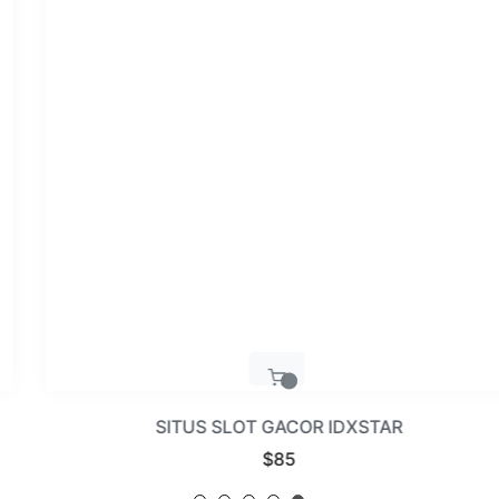
SITUS SLOT GACOR IDXSTAR
Regular
$85
price