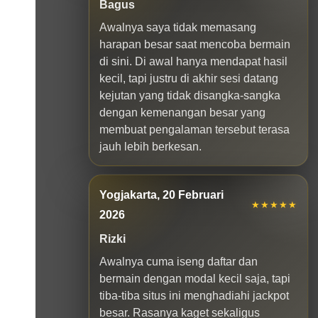
Bagus
Awalnya saya tidak memasang
harapan besar saat mencoba bermain
di sini. Di awal hanya mendapat hasil
kecil, tapi justru di akhir sesi datang
kejutan yang tidak disangka-sangka
dengan kemenangan besar yang
membuat pengalaman tersebut terasa
jauh lebih berkesan.
Yogjakarta, 20 Februari
★★★★★
2026
Rizki
Awalnya cuma iseng daftar dan
bermain dengan modal kecil saja, tapi
tiba-tiba situs ini menghadiahi jackpot
besar. Rasanya kaget sekaligus