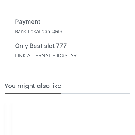
Payment
Bank Lokal dan QRIS
Only Best slot 777
LINK ALTERNATIF IDXSTAR
You might also like