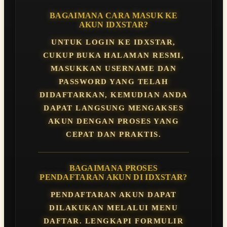
BAGAIMANA CARA MASUK KE
AKUN IDXSTAR?
UNTUK LOGIN KE IDXSTAR,
CUKUP BUKA HALAMAN RESMI,
MASUKKAN USERNAME DAN
PASSWORD YANG TELAH
DIDAFTARKAN, KEMUDIAN ANDA
DAPAT LANGSUNG MENGAKSES
AKUN DENGAN PROSES YANG
CEPAT DAN PRAKTIS.
BAGAIMANA PROSES
PENDAFTARAN AKUN DI IDXSTAR?
PENDAFTARAN AKUN DAPAT
DILAKUKAN MELALUI MENU
DAFTAR. LENGKAPI FORMULIR