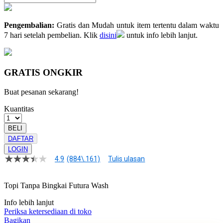
Pengembalian:
Gratis dan Mudah untuk item tertentu dalam waktu
7 hari setelah pembelian. Klik
disini
untuk info lebih lanjut.
GRATIS ONGKIR
Buat pesanan sekarang!
Kuantitas
BELI
DAFTAR
LOGIN
4.9
(884\.161)
Tulis ulasan
4.9
dari
5
Topi Tanpa Bingkai Futura Wash
bintang,
nilai
rating
Info lebih lanjut
rata-
Periksa ketersediaan di toko
rata.
Bagikan