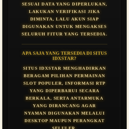
SESUAI DATA YANG DIPERLUKAN,
LAKUKAN VERIFIKASI JIKA
DIMINTA, LALU AKUN SIAP
DIGUNAKAN UNTUK MENGAKSES
SELURUH FITUR YANG TERSEDIA.
APA SAJA YANG TERSEDIA DI SITUS
IDXSTAR?
SITUS IDXSTAR MENGHADIRKAN
BERAGAM PILIHAN PERMAINAN
SLOT POPULER, INFORMASI RTP
YANG DIPERBARUI SECARA
BERKALA, SERTA ANTARMUKA
YANG DIRANCANG AGAR
NYAMAN DIGUNAKAN MELALUI
DESKTOP MAUPUN PERANGKAT
SELULER.