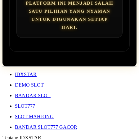
PLATFORM INI MENJADI SALAH
SATU PILIHAN YANG NYAMAN
UNTUK DIGUNAKAN SETIAP
HARI.
IDXSTAR
DEMO SLOT
BANDAR SLOT
SLOT777
SLOT MAHJONG
BANDAR SLOT777 GACOR
Tentang IDXSTAR