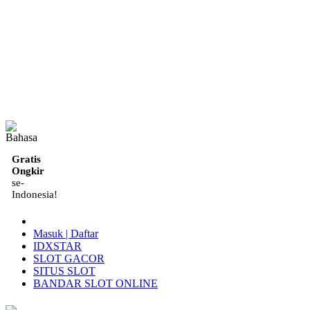
ID
Gratis
Ongkir
se-
Indonesia!
Masuk | Daftar
IDXSTAR
SLOT GACOR
SITUS SLOT
BANDAR SLOT ONLINE