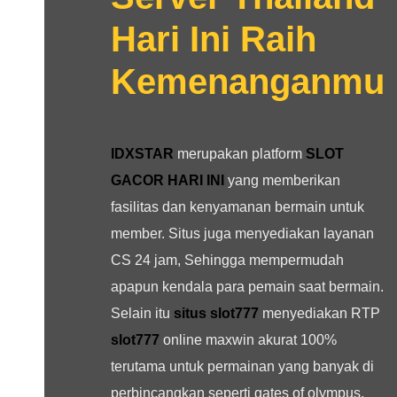
Hari Ini Raih
Kemenanganmu
IDXSTAR
merupakan platform
SLOT
GACOR HARI INI
yang memberikan
fasilitas dan kenyamanan bermain untuk
member. Situs juga menyediakan layanan
CS 24 jam, Sehingga mempermudah
apapun kendala para pemain saat bermain.
Selain itu
situs slot777
menyediakan RTP
slot777
online maxwin akurat 100%
terutama untuk permainan yang banyak di
perbincangkan seperti gates of olympus,