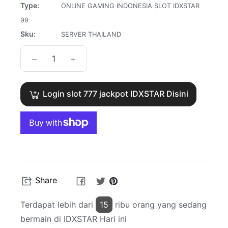
Type:
ONLINE GAMING INDONESIA SLOT IDXSTAR
99
Sku:
SERVER THAILAND
−
+
Login slot 777 jackpot IDXSTAR Disini
Share
Tweet
Pin
Share
on
on
on
Facebook
Twitter
Pinterest
Terdapat lebih dari
20
ribu orang yang
sedang bermain di IDXSTAR Hari ini