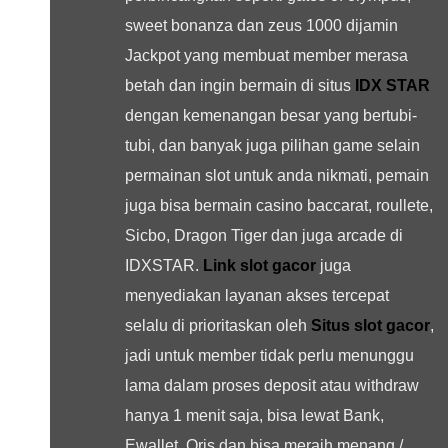
sweet bonanza dan zeus 1000 dijamin
Jackpot yang membuat member merasa
betah dan ingin bermain di situs
IDX STAR
dengan kemenangan besar yang bertubi-
tubi, dan banyak juga pilihan game selain
permainan slot untuk anda nikmati, pemain
juga bisa bermain casino baccarat, roullete,
Sicbo, Dragon Tiger dan juga arcade di
IDXSTAR.
Link slot gacor
juga
menyediakan layanan akses tercepat
selalu di prioritaskan oleh
Situs slot gacor
,
jadi untuk member tidak perlu menunggu
lama dalam proses deposit atau withdraw
hanya 1 menit saja, bisa lewat Bank,
Ewallet, Qris dan bisa meraih menang /