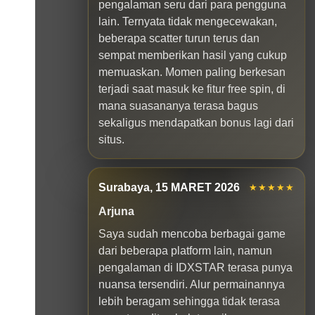
pengalaman seru dari para pengguna
lain. Ternyata tidak mengecewakan,
beberapa scatter turun terus dan
sempat memberikan hasil yang cukup
memuaskan. Momen paling berkesan
terjadi saat masuk ke fitur free spin, di
mana suasananya terasa bagus
sekaligus mendapatkan bonus lagi dari
situs.
Surabaya, 15 MARET 2026
★★★★★
Arjuna
Saya sudah mencoba berbagai game
dari beberapa platform lain, namun
pengalaman di IDXSTAR terasa punya
nuansa tersendiri. Alur permainannya
lebih beragam sehingga tidak terasa