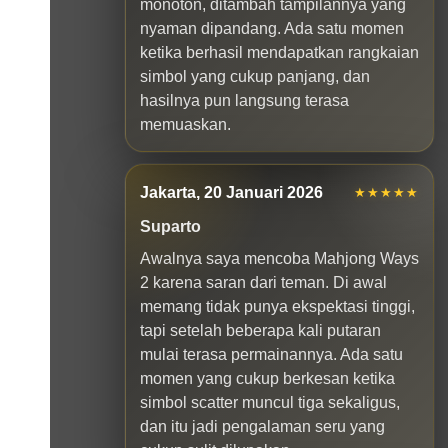
monoton, ditambah tampilannya yang
nyaman dipandang. Ada satu momen
ketika berhasil mendapatkan rangkaian
simbol yang cukup panjang, dan
hasilnya pun langsung terasa
memuaskan.
Jakarta, 20 Januari 2026
★★★★★
Suparto
Awalnya saya mencoba Mahjong Ways
2 karena saran dari teman. Di awal
memang tidak punya ekspektasi tinggi,
tapi setelah beberapa kali putaran
mulai terasa permainannya. Ada satu
momen yang cukup berkesan ketika
simbol scatter muncul tiga sekaligus,
dan itu jadi pengalaman seru yang