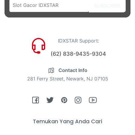
SUBSCRIBE
IDXSTAR Support:
(62) 838-9435-9304
Contact Info
281 Ferry Street, Newark, NJ 07105
Fb
Tw
Pin
Ins
You
Temukan Yang Anda Cari