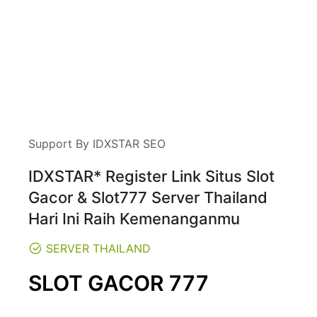
Support By IDXSTAR SEO
IDXSTAR* Register Link Situs Slot
Gacor & Slot777 Server Thailand
Hari Ini Raih Kemenanganmu
SERVER THAILAND
Regular
SLOT GACOR 777
price