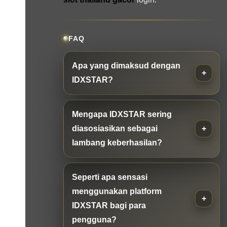
FAQ
Apa yang dimaksud dengan
IDXSTAR?
Mengapa IDXSTAR sering
diasosiasikan sebagai
lambang keberhasilan?
Seperti apa sensasi
menggunakan platform
IDXSTAR bagi para
pengguna?