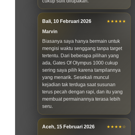
cukup sulit dilupakan.
Bali, 10 Februari 2026
★★★★★
Marvin
Biasanya saya hanya bermain untuk
mengisi waktu senggang tanpa target
tertentu. Dari beberapa pilihan yang
ada, Gates Of Olympus 1000 cukup
sering saya pilih karena tampilannya
yang menarik. Sesekali muncul
kejadian tak terduga saat susunan
terus pecah dengan rapi, dan itu yang
membuat permainannya terasa lebih
seru.
Aceh, 15 Februari 2026
★★★★☆