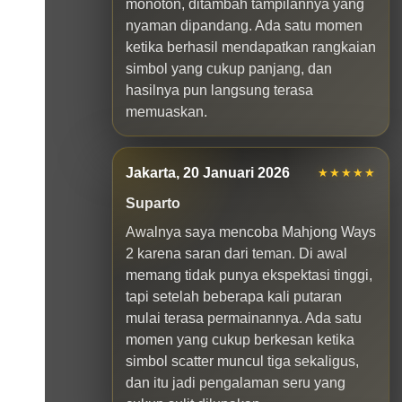
monoton, ditambah tampilannya yang
nyaman dipandang. Ada satu momen
ketika berhasil mendapatkan rangkaian
simbol yang cukup panjang, dan
hasilnya pun langsung terasa
memuaskan.
Jakarta, 20 Januari 2026
★★★★★
Suparto
Awalnya saya mencoba Mahjong Ways
2 karena saran dari teman. Di awal
memang tidak punya ekspektasi tinggi,
tapi setelah beberapa kali putaran
mulai terasa permainannya. Ada satu
momen yang cukup berkesan ketika
simbol scatter muncul tiga sekaligus,
dan itu jadi pengalaman seru yang