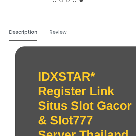
Description
Review
IDXSTAR*
Register Link
Situs Slot Gacor
& Slot777
Server Thailand