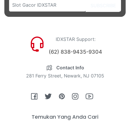
SUBSCRIBE
IDXSTAR Support:
(62) 838-9435-9304
Contact Info
281 Ferry Street, Newark, NJ 07105
Fb
Tw
Pin
Ins
You
Temukan Yang Anda Cari