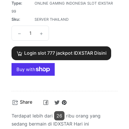
Type:
ONLINE GAMING INDONESIA SLOT IDXSTAR
99
Sku:
SERVER THAILAND
−
+
Login slot 777 jackpot IDXSTAR Disini
Share
Tweet
Pin
Share
on
on
on
Facebook
Twitter
Pinterest
Terdapat lebih dari
14
ribu orang yang sedang
bermain di IDXSTAR Hari ini