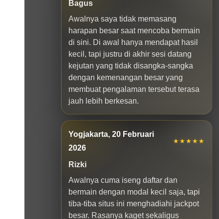
Bagus
Awalnya saya tidak memasang
harapan besar saat mencoba bermain
di sini. Di awal hanya mendapat hasil
kecil, tapi justru di akhir sesi datang
kejutan yang tidak disangka-sangka
dengan kemenangan besar yang
membuat pengalaman tersebut terasa
jauh lebih berkesan.
Yogjakarta, 20 Februari
★★★★★
2026
Rizki
Awalnya cuma iseng daftar dan
bermain dengan modal kecil saja, tapi
tiba-tiba situs ini menghadiahi jackpot
besar. Rasanya kaget sekaligus