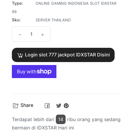
Type:
ONLINE GAMING INDONESIA SLOT IDXSTAR
99
Sku:
SERVER THAILAND
−
+
Login slot 777 jackpot IDXSTAR Disini
Share
Tweet
Pin
Share
on
on
on
Facebook
Twitter
Pinterest
Terdapat lebih dari
21
ribu orang yang sedang
bermain di IDXSTAR Hari ini