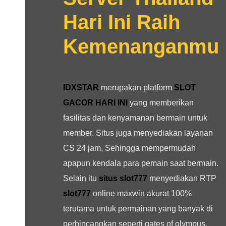
Hari Ini Raih
Kemenanganmu
IDXSTAR
merupakan platform
SLOT
GACOR HARI INI
yang memberikan
fasilitas dan kenyamanan bermain untuk
member. Situs juga menyediakan layanan
CS 24 jam, Sehingga mempermudah
apapun kendala para pemain saat bermain.
Selain itu
situs slot777
menyediakan RTP
slot777
online maxwin akurat 100%
terutama untuk permainan yang banyak di
perbincangkan seperti gates of olympus,