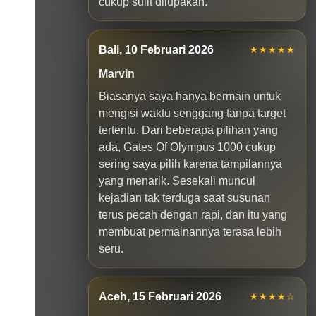
cukup sulit dilupakan.
Bali, 10 Februari 2026
★★★★★
Marvin
Biasanya saya hanya bermain untuk
mengisi waktu senggang tanpa target
tertentu. Dari beberapa pilihan yang
ada, Gates Of Olympus 1000 cukup
sering saya pilih karena tampilannya
yang menarik. Sesekali muncul
kejadian tak terduga saat susunan
terus pecah dengan rapi, dan itu yang
membuat permainannya terasa lebih
seru.
Aceh, 15 Februari 2026
★★★★☆