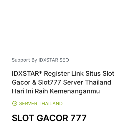
Support By IDXSTAR SEO
IDXSTAR* Register Link Situs Slot
Gacor & Slot777 Server Thailand
Hari Ini Raih Kemenanganmu
SERVER THAILAND
Regular
SLOT GACOR 777
price