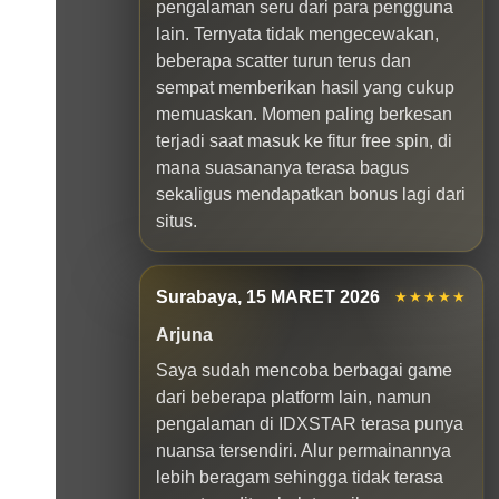
pengalaman seru dari para pengguna
lain. Ternyata tidak mengecewakan,
beberapa scatter turun terus dan
sempat memberikan hasil yang cukup
memuaskan. Momen paling berkesan
terjadi saat masuk ke fitur free spin, di
mana suasananya terasa bagus
sekaligus mendapatkan bonus lagi dari
situs.
Surabaya, 15 MARET 2026
★★★★★
Arjuna
Saya sudah mencoba berbagai game
dari beberapa platform lain, namun
pengalaman di IDXSTAR terasa punya
nuansa tersendiri. Alur permainannya
lebih beragam sehingga tidak terasa