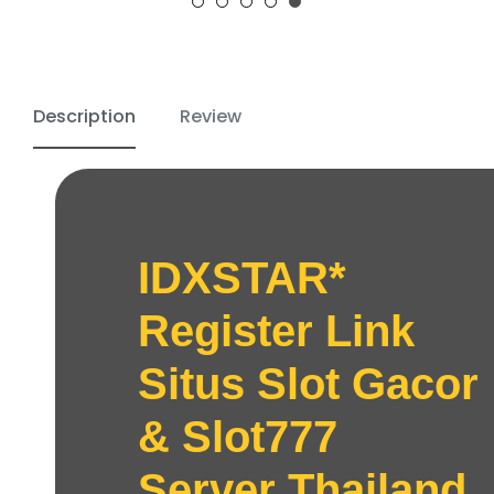
Description
Review
IDXSTAR*
Register Link
Situs Slot Gacor
& Slot777
Server Thailand