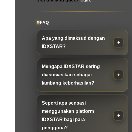
FAQ
Apa yang dimaksud dengan
IDXSTAR?
Mengapa IDXSTAR sering
diasosiasikan sebagai
lambang keberhasilan?
Seperti apa sensasi
menggunakan platform
IDXSTAR bagi para
pengguna?