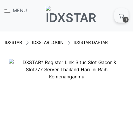
MENU
0
IDXSTAR
IDXSTAR LOGIN
IDXSTAR DAFTAR