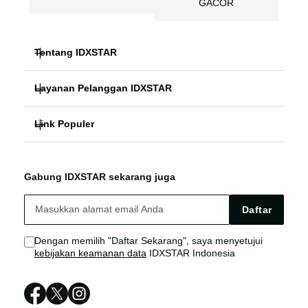
GACOR
Tentang IDXSTAR
Layanan Pelanggan IDXSTAR
IDXSTAR
Link Populer
FAQ
SLOT GACOR HARI INI
IDXSTAR
IDXSTAR BONUS
SITUS SLOT MAHJONG
Gabung IDXSTAR sekarang juga
SLOT MAHJONG GACOR
IDXSTAR LIVE CHAT
BANDAR SLOT777 GACOR
Daftar
SITUS SLOT ONLINE
RTP SLOT GACOR
Dengan memilih "Daftar Sekarang", saya menyetujui
kebijakan keamanan data
IDXSTAR Indonesia
IDXSTAR SLOT777 GACOR
DEMO SLOT777