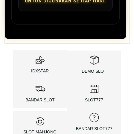
UNTUK DIGUNAKAN SETIAP HARI.
IDXSTAR
DEMO SLOT
BANDAR SLOT
SLOT777
BANDAR SLOT777
SLOT MAHJONG