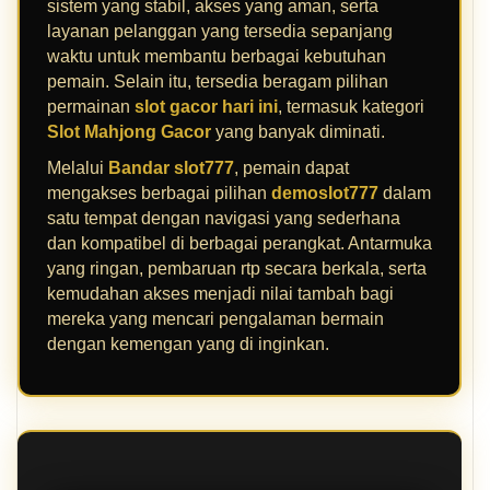
sistem yang stabil, akses yang aman, serta
layanan pelanggan yang tersedia sepanjang
waktu untuk membantu berbagai kebutuhan
pemain. Selain itu, tersedia beragam pilihan
permainan
slot gacor hari ini
, termasuk kategori
Slot Mahjong Gacor
yang banyak diminati.
Melalui
Bandar slot777
, pemain dapat
mengakses berbagai pilihan
demoslot777
dalam
satu tempat dengan navigasi yang sederhana
dan kompatibel di berbagai perangkat. Antarmuka
yang ringan, pembaruan rtp secara berkala, serta
kemudahan akses menjadi nilai tambah bagi
mereka yang mencari pengalaman bermain
dengan kemengan yang di inginkan.