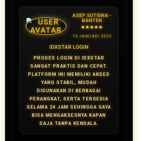
ASEP SUTISNA -
BANTEN
★★★★★
19 JANUARI 2025
IDXSTAR LOGIN
PROSES LOGIN DI IDXSTAR
SANGAT PRAKTIS DAN CEPAT.
PLATFORM INI MEMILIKI AKSES
YANG STABIL, MUDAH
DIGUNAKAN DI BERBAGAI
PERANGKAT, SERTA TERSEDIA
SELAMA 24 JAM SEHINGGA SAYA
BISA MENGAKSESNYA KAPAN
SAJA TANPA KENDALA.