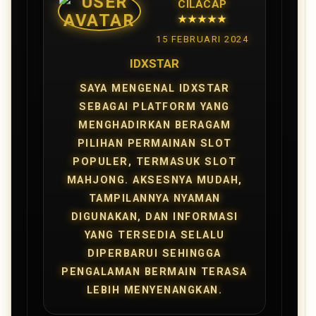
CILACAP
★★★★★
15 FEBRUARI 2024
IDXSTAR
SAYA MENGENAL IDXSTAR
SEBAGAI PLATFORM YANG
MENGHADIRKAN BERAGAM
PILIHAN PERMAINAN SLOT
POPULER, TERMASUK SLOT
MAHJONG. AKSESNYA MUDAH,
TAMPILANNYA NYAMAN
DIGUNAKAN, DAN INFORMASI
YANG TERSEDIA SELALU
DIPERBARUI SEHINGGA
PENGALAMAN BERMAIN TERASA
LEBIH MENYENANGKAN.