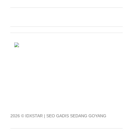
IDXSTAR SLOT GACOR
SLOT777 GACOR ONLINE
2026 © IDXSTAR | SEO GADIS SEDANG GOYANG