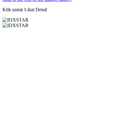
Klik untuk Lihat Detail