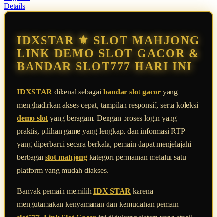
Read
Details
13
Reviews.
Tautan
halaman
IDXSTAR ⚜ SLOT MAHJONG
yang
sama.
LINK DEMO SLOT GACOR &
BANDAR SLOT777 HARI INI
IDXSTAR
dikenal sebagai
bandar slot gacor
yang
menghadirkan akses cepat, tampilan responsif, serta koleksi
demo slot
yang beragam. Dengan proses login yang
praktis, pilihan game yang lengkap, dan informasi RTP
yang diperbarui secara berkala, pemain dapat menjelajahi
berbagai
slot mahjong
kategori permainan melalui satu
platform yang mudah diakses.
Banyak pemain memilih
IDX STAR
karena
mengutamakan kenyamanan dan kemudahan pemain