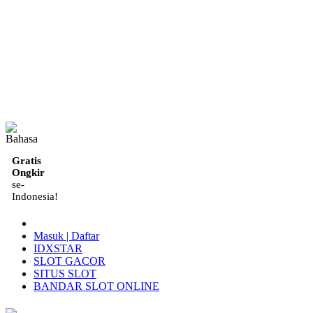
ID
Gratis
Ongkir
se-
Indonesia!
Masuk | Daftar
IDXSTAR
SLOT GACOR
SITUS SLOT
BANDAR SLOT ONLINE