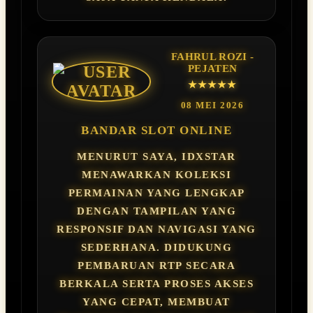
FAHRUL ROZI -
PEJATEN
★★★★★
08 MEI 2026
BANDAR SLOT ONLINE
MENURUT SAYA, IDXSTAR
MENAWARKAN KOLEKSI
PERMAINAN YANG LENGKAP
DENGAN TAMPILAN YANG
RESPONSIF DAN NAVIGASI YANG
SEDERHANA. DIDUKUNG
PEMBARUAN RTP SECARA
BERKALA SERTA PROSES AKSES
YANG CEPAT, MEMBUAT