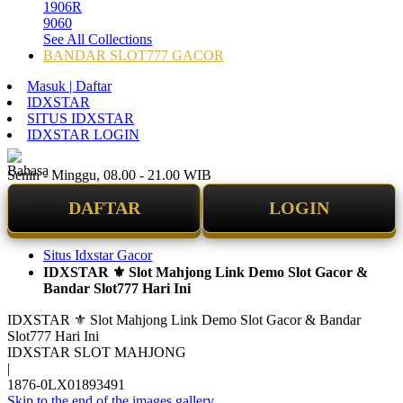
1906R
9060
See All Collections
BANDAR SLOT777 GACOR
Masuk | Daftar
IDXSTAR
SITUS IDXSTAR
IDXSTAR LOGIN
ID
Senin - Minggu, 08.00 - 21.00 WIB
DAFTAR
LOGIN
Situs Idxstar Gacor
IDXSTAR ⚜ Slot Mahjong Link Demo Slot Gacor &
Bandar Slot777 Hari Ini
IDXSTAR ⚜ Slot Mahjong Link Demo Slot Gacor & Bandar
Slot777 Hari Ini
IDXSTAR SLOT MAHJONG
|
1876-0LX01893491
Skip to the end of the images gallery