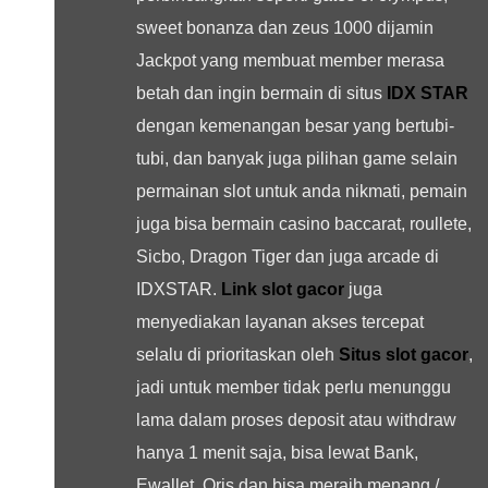
sweet bonanza dan zeus 1000 dijamin
Jackpot yang membuat member merasa
betah dan ingin bermain di situs
IDX STAR
dengan kemenangan besar yang bertubi-
tubi, dan banyak juga pilihan game selain
permainan slot untuk anda nikmati, pemain
juga bisa bermain casino baccarat, roullete,
Sicbo, Dragon Tiger dan juga arcade di
IDXSTAR.
Link slot gacor
juga
menyediakan layanan akses tercepat
selalu di prioritaskan oleh
Situs slot gacor
,
jadi untuk member tidak perlu menunggu
lama dalam proses deposit atau withdraw
hanya 1 menit saja, bisa lewat Bank,
Ewallet, Qris dan bisa meraih menang /