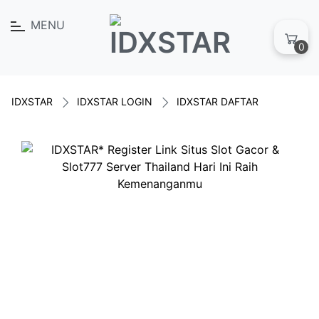
MENU
0
IDXSTAR
IDXSTAR LOGIN
IDXSTAR DAFTAR