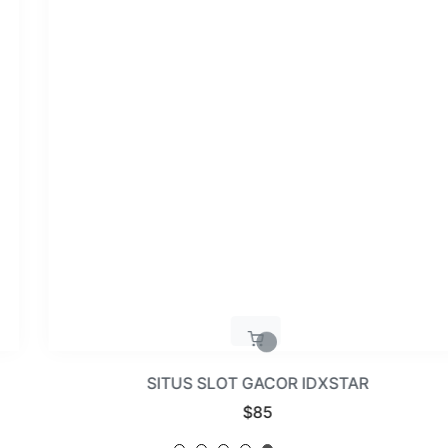
SITUS SLOT GACOR IDXSTAR
Regular
$85
price