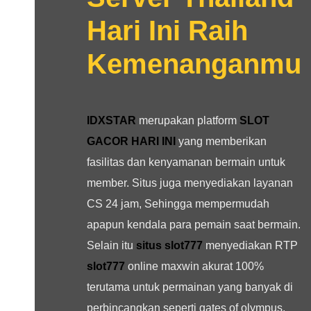
Hari Ini Raih
Kemenanganmu
IDXSTAR
merupakan platform
SLOT
GACOR HARI INI
yang memberikan
fasilitas dan kenyamanan bermain untuk
member. Situs juga menyediakan layanan
CS 24 jam, Sehingga mempermudah
apapun kendala para pemain saat bermain.
Selain itu
situs slot777
menyediakan RTP
slot777
online maxwin akurat 100%
terutama untuk permainan yang banyak di
perbincangkan seperti gates of olympus,