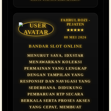
FAHRUL ROZI -
PEJATEN
★★★★★
08 MEI 2026
BANDAR SLOT ONLINE
MENURUT SAYA, IDXSTAR
MENAWARKAN KOLEKSI
PERMAINAN YANG LENGKAP
DENGAN TAMPILAN YANG
RESPONSIF DAN NAVIGASI YANG
SEDERHANA. DIDUKUNG
PEMBARUAN RTP SECARA
BERKALA SERTA PROSES AKSES
YANG CEPAT, MEMBUAT