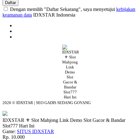
Daftar
Dengan memilih "Daftar Sekarang", saya menyetujui
kebijakan
keamanan data
IDXSTAR Indonesia
2026 © IDXSTAR | SEO GADIS SEDANG GOYANG
© tebuishere
IDXSTAR ⚜ Slot Mahjong Link Demo Slot Gacor & Bandar
Slot777 Hari Ini
Game:
SITUS IDXSTAR
Rp. 10.000