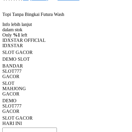
4.5
dari
5
Topi Tanpa Bingkai Futura Wash
bintang,
nilai
rating
Info lebih lanjut
rata-
dalam stok
rata.
Only
%1
left
Read
IDXSTAR OFFICIAL
13
IDXSTAR
Reviews.
SLOT GACOR
Tautan
halaman
DEMO SLOT
yang
BANDAR
sama.
SLOT777
GACOR
SLOT
MAHJONG
GACOR
DEMO
SLOT777
GACOR
SLOT GACOR
HARI INI