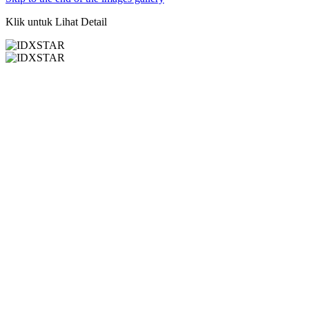
Klik untuk Lihat Detail