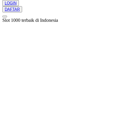
LOGIN
DAFTAR
Slot 1000 terbaik di Indonesia