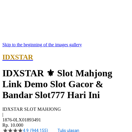
Skip to the beginning of the images gallery
IDXSTAR
IDXSTAR ⚜ Slot Mahjong
Link Demo Slot Gacor &
Bandar Slot777 Hari Ini
IDXSTAR SLOT MAHJONG
|
1876-0LX01893491
Rp. 10.000
4.9
(944.155)
Tulis ulasan