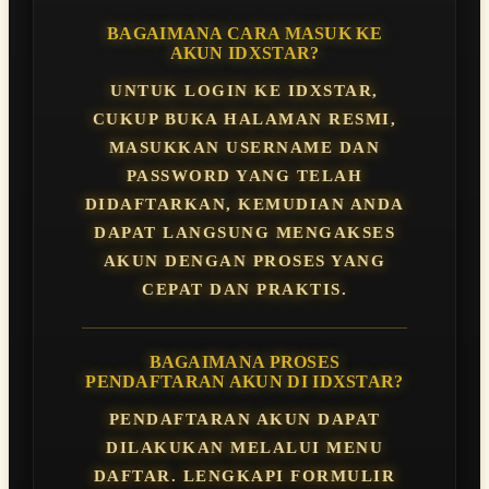
BAGAIMANA CARA MASUK KE
AKUN IDXSTAR?
UNTUK LOGIN KE IDXSTAR,
CUKUP BUKA HALAMAN RESMI,
MASUKKAN USERNAME DAN
PASSWORD YANG TELAH
DIDAFTARKAN, KEMUDIAN ANDA
DAPAT LANGSUNG MENGAKSES
AKUN DENGAN PROSES YANG
CEPAT DAN PRAKTIS.
BAGAIMANA PROSES
PENDAFTARAN AKUN DI IDXSTAR?
PENDAFTARAN AKUN DAPAT
DILAKUKAN MELALUI MENU
DAFTAR. LENGKAPI FORMULIR