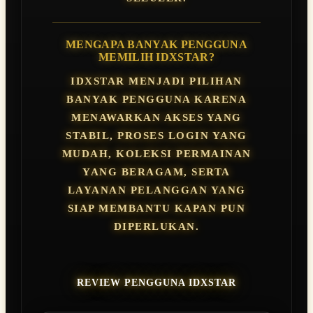
MENGAPA BANYAK PENGGUNA
MEMILIH IDXSTAR?
IDXSTAR MENJADI PILIHAN
BANYAK PENGGUNA KARENA
MENAWARKAN AKSES YANG
STABIL, PROSES LOGIN YANG
MUDAH, KOLEKSI PERMAINAN
YANG BERAGAM, SERTA
LAYANAN PELANGGAN YANG
SIAP MEMBANTU KAPAN PUN
DIPERLUKAN.
REVIEW PENGGUNA IDXSTAR