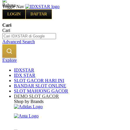
Indonesia
Toggle Nav
LOGIN
DAFTAR
Cari
Cari
Advanced Search
Explore
IDXSTAR
IDX STAR
SLOT GACOR HARI INI
BANDAR SLOT ONLINE
SLOT MAHJONG GACOR
DEMO SLOT GACOR
Shop by Brands