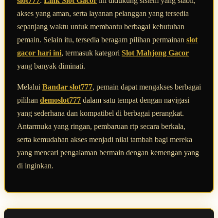
slot777
.
Link Slot Gacor
ini didukung sistem yang stabil,
akses yang aman, serta layanan pelanggan yang tersedia
sepanjang waktu untuk membantu berbagai kebutuhan
pemain. Selain itu, tersedia beragam pilihan permainan
slot
gacor hari ini
, termasuk kategori
Slot Mahjong Gacor
yang banyak diminati.
Melalui
Bandar slot777
, pemain dapat mengakses berbagai
pilihan
demoslot777
dalam satu tempat dengan navigasi
yang sederhana dan kompatibel di berbagai perangkat.
Antarmuka yang ringan, pembaruan rtp secara berkala,
serta kemudahan akses menjadi nilai tambah bagi mereka
yang mencari pengalaman bermain dengan kemengan yang
di inginkan.