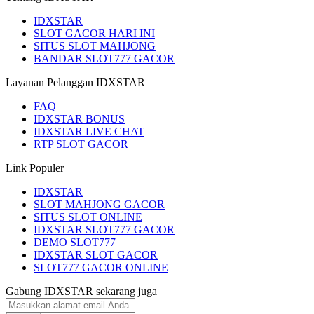
IDXSTAR
SLOT GACOR HARI INI
SITUS SLOT MAHJONG
BANDAR SLOT777 GACOR
Layanan Pelanggan IDXSTAR
FAQ
IDXSTAR BONUS
IDXSTAR LIVE CHAT
RTP SLOT GACOR
Link Populer
IDXSTAR
SLOT MAHJONG GACOR
SITUS SLOT ONLINE
IDXSTAR SLOT777 GACOR
DEMO SLOT777
IDXSTAR SLOT GACOR
SLOT777 GACOR ONLINE
Gabung IDXSTAR sekarang juga