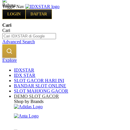
Indonesia
Toggle Nav
LOGIN
DAFTAR
Cari
Cari
Advanced Search
Explore
IDXSTAR
IDX STAR
SLOT GACOR HARI INI
BANDAR SLOT ONLINE
SLOT MAHJONG GACOR
DEMO SLOT GACOR
Shop by Brands