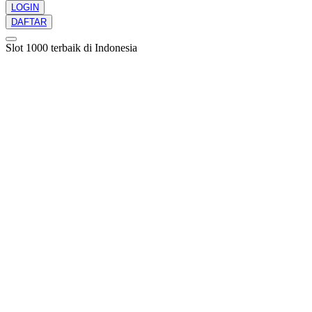
LOGIN
DAFTAR
Slot 1000 terbaik di Indonesia