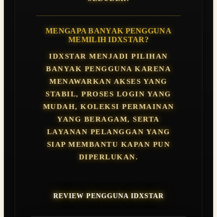
MENGAPA BANYAK PENGGUNA
MEMILIH IDXSTAR?
IDXSTAR MENJADI PILIHAN
BANYAK PENGGUNA KARENA
MENAWARKAN AKSES YANG
STABIL, PROSES LOGIN YANG
MUDAH, KOLEKSI PERMAINAN
YANG BERAGAM, SERTA
LAYANAN PELANGGAN YANG
SIAP MEMBANTU KAPAN PUN
DIPERLUKAN.
REVIEW PENGGUNA IDXSTAR