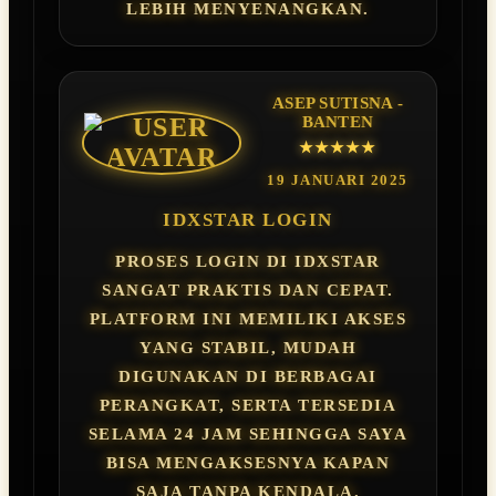
LEBIH MENYENANGKAN.
ASEP SUTISNA -
BANTEN
★★★★★
19 JANUARI 2025
IDXSTAR LOGIN
PROSES LOGIN DI IDXSTAR
SANGAT PRAKTIS DAN CEPAT.
PLATFORM INI MEMILIKI AKSES
YANG STABIL, MUDAH
DIGUNAKAN DI BERBAGAI
PERANGKAT, SERTA TERSEDIA
SELAMA 24 JAM SEHINGGA SAYA
BISA MENGAKSESNYA KAPAN
SAJA TANPA KENDALA.