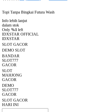
4.5
dari
5
Topi Tanpa Bingkai Futura Wash
bintang,
nilai
rating
Info lebih lanjut
rata-
dalam stok
rata.
Only
%1
left
Read
IDXSTAR OFFICIAL
13
IDXSTAR
Reviews.
SLOT GACOR
Tautan
halaman
DEMO SLOT
yang
BANDAR
sama.
SLOT777
GACOR
SLOT
MAHJONG
GACOR
DEMO
SLOT777
GACOR
SLOT GACOR
HARI INI