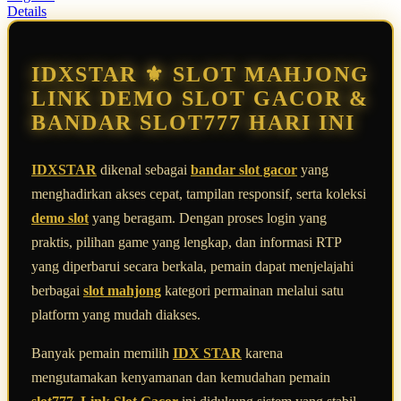
Read
Details
13
Reviews.
Tautan
halaman
IDXSTAR ⚜ SLOT MAHJONG
yang
sama.
LINK DEMO SLOT GACOR &
BANDAR SLOT777 HARI INI
IDXSTAR
dikenal sebagai
bandar slot gacor
yang
menghadirkan akses cepat, tampilan responsif, serta koleksi
demo slot
yang beragam. Dengan proses login yang
praktis, pilihan game yang lengkap, dan informasi RTP
yang diperbarui secara berkala, pemain dapat menjelajahi
berbagai
slot mahjong
kategori permainan melalui satu
platform yang mudah diakses.
Banyak pemain memilih
IDX STAR
karena
mengutamakan kenyamanan dan kemudahan pemain