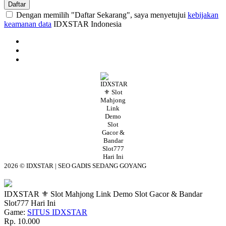
Daftar
Dengan memilih "Daftar Sekarang", saya menyetujui
kebijakan
keamanan data
IDXSTAR Indonesia
2026 © IDXSTAR | SEO GADIS SEDANG GOYANG
© tebuishere
IDXSTAR ⚜ Slot Mahjong Link Demo Slot Gacor & Bandar
Slot777 Hari Ini
Game:
SITUS IDXSTAR
Rp. 10.000