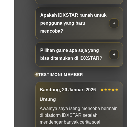
Apakah IDXSTAR ramah untuk
pengguna yang baru
mencoba?
Pilihan game apa saja yang
bisa ditemukan di IDXSTAR?
TESTIMONI MEMBER
Bandung, 20 Januari 2026
★★★★★
Untung
Awalnya saya iseng mencoba bermain
di platform IDXSTAR setelah
mendengar banyak cerita soal