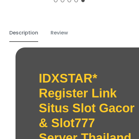
Description
Review
IDXSTAR*
Register Link
Situs Slot Gacor
& Slot777
Server Thailand