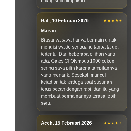
cukup sulit dilupakan.
Bali, 10 Februari 2026
★★★★★
Marvin
Biasanya saya hanya bermain untuk
mengisi waktu senggang tanpa target
tertentu. Dari beberapa pilihan yang
ada, Gates Of Olympus 1000 cukup
sering saya pilih karena tampilannya
yang menarik. Sesekali muncul
kejadian tak terduga saat susunan
terus pecah dengan rapi, dan itu yang
membuat permainannya terasa lebih
seru.
Aceh, 15 Februari 2026
★★★★☆