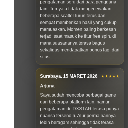
pengalaman seru dari para pengguna
lain. Ternyata tidak mengecewakan,
beberapa scatter turun terus dan
sempat memberikan hasil yang cukup
memuaskan. Momen paling berkesan
terjadi saat masuk ke fitur free spin, di
mana suasananya terasa bagus
sekaligus mendapatkan bonus lagi dari
situs.
Surabaya, 15 MARET 2026
★★★★★
Arjuna
Saya sudah mencoba berbagai game
dari beberapa platform lain, namun
pengalaman di IDXSTAR terasa punya
nuansa tersendiri. Alur permainannya
lebih beragam sehingga tidak terasa