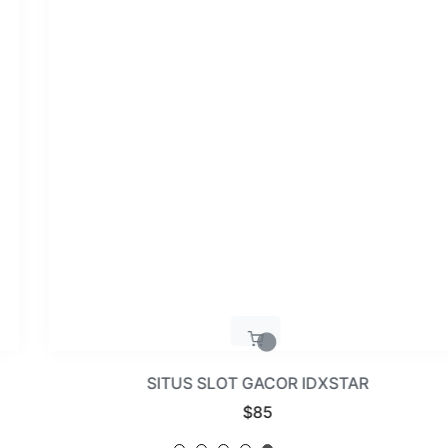
SITUS SLOT GACOR IDXSTAR
Regular
$85
price