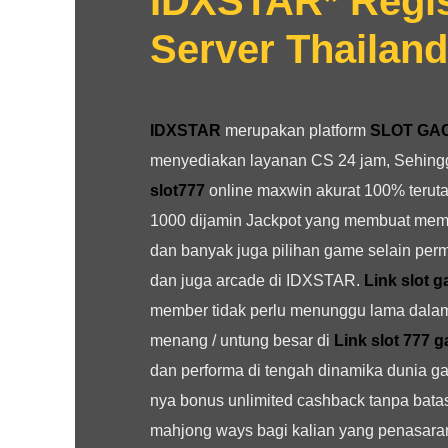
IDXSTAR* Regist
Server Thailan
IDXSTAR
merupakan platform
SLOT GAC
menyediakan layanan CS 24 jam, Sehing
slot777
online maxwin akurat 100% teruta
1000 dijamin Jackpot yang membuat memb
dan banyak juga pilihan game selain perma
dan juga arcade di IDXSTAR.
Link slot g
member tidak perlu menunggu lama dalam p
menang / untung besar di
Link slot 777 g
dan performa di tengah dinamika dunia g
nya bonus unlimited cashback tanpa bata
mahjong ways bagi kalian yang penasara