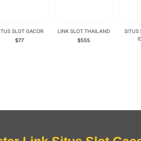
ITUS SLOT GACOR
LINK SLOT THAILAND
SITUS
I
Regular
Regular
$77
$555
price
price