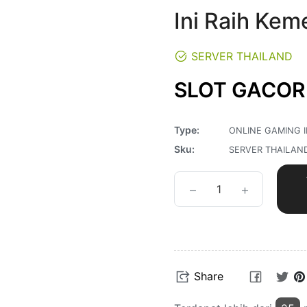
Ini Raih Ke
SERVER THAILAND
Regular
SLOT GACOR
price
Type:
ONLINE GAMING I
Sku:
SERVER THAILAN
−
+
Share
Tw
Share
on
on