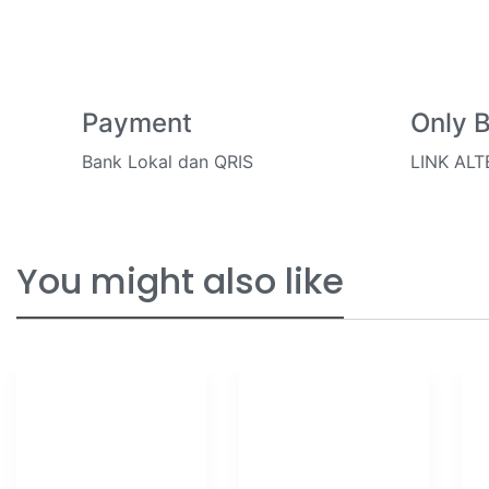
Payment
Only B
Bank Lokal dan QRIS
LINK ALT
You might also like