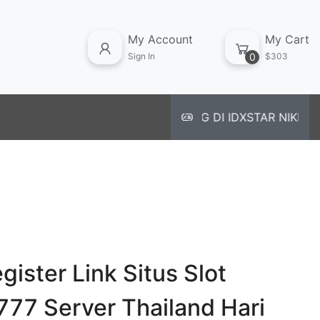
My Account
My Cart
Sign In
0
$303
SELAMAT DATANG DI IDXSTAR NIKMATI SEGAL
ister Link Situs Slot
777 Server Thailand Hari