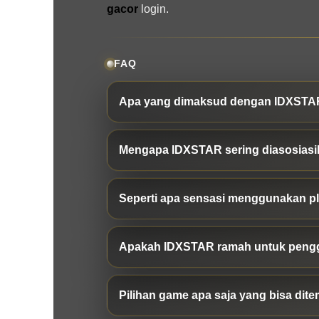
gacor
login.
FAQ
Apa yang dimaksud dengan IDXSTA
Mengapa IDXSTAR sering diasosiasi
Seperti apa sensasi menggunakan p
Apakah IDXSTAR ramah untuk peng
Pilihan game apa saja yang bisa di