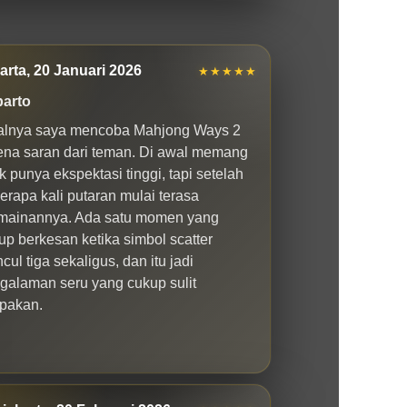
arta, 20 Januari 2026
★★★★★
arto
lnya saya mencoba Mahjong Ways 2
ena saran dari teman. Di awal memang
ak punya ekspektasi tinggi, tapi setelah
erapa kali putaran mulai terasa
mainannya. Ada satu momen yang
up berkesan ketika simbol scatter
cul tiga sekaligus, dan itu jadi
galaman seru yang cukup sulit
upakan.