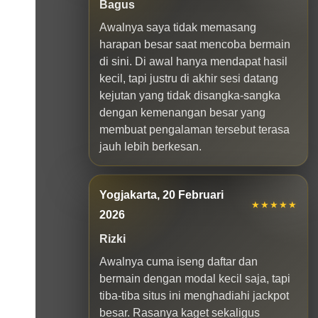
Bagus
Awalnya saya tidak memasang
harapan besar saat mencoba bermain
di sini. Di awal hanya mendapat hasil
kecil, tapi justru di akhir sesi datang
kejutan yang tidak disangka-sangka
dengan kemenangan besar yang
membuat pengalaman tersebut terasa
jauh lebih berkesan.
Yogjakarta, 20 Februari
★★★★★
2026
Rizki
Awalnya cuma iseng daftar dan
bermain dengan modal kecil saja, tapi
tiba-tiba situs ini menghadiahi jackpot
besar. Rasanya kaget sekaligus