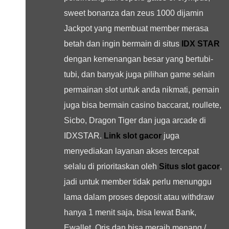
sweet bonanza dan zeus 1000 dijamin
Jackpot yang membuat member merasa
betah dan ingin bermain di situs
IDX STAR
dengan kemenangan besar yang bertubi-
tubi, dan banyak juga pilihan game selain
permainan slot untuk anda nikmati, pemain
juga bisa bermain casino baccarat, roullete,
Sicbo, Dragon Tiger dan juga arcade di
IDXSTAR.
Link slot gacor
juga
menyediakan layanan akses tercepat
selalu di prioritaskan oleh
Situs slot gacor
,
jadi untuk member tidak perlu menunggu
lama dalam proses deposit atau withdraw
hanya 1 menit saja, bisa lewat Bank,
Ewallet, Qris dan bisa meraih menang /