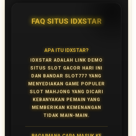
FAQ SITUS IDXSTAR
APA ITU IDXSTAR?
IDXSTAR ADALAH LINK DEMO
SITUS SLOT GACOR HARI INI
DAN BANDAR SLOT777 YANG
MENYEDIAKAN GAME POPULER
SLOT MAHJONG YANG DICARI
KEBANYAKAN PEMAIN YANG
MEMBERIKAN KEMENANGAN
TIDAK MAIN-MAIN.
BAGAIMANA CARA MASUK KE