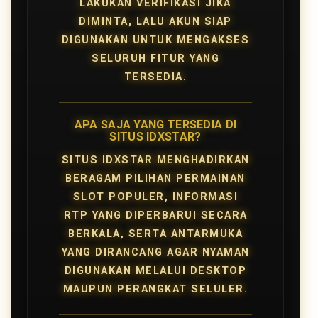
LAKUKAN VERIFIKASI JIKA
DIMINTA, LALU AKUN SIAP
DIGUNAKAN UNTUK MENGAKSES
SELURUH FITUR YANG
TERSEDIA.
APA SAJA YANG TERSEDIA DI
SITUS IDXSTAR?
SITUS IDXSTAR MENGHADIRKAN
BERAGAM PILIHAN PERMAINAN
SLOT POPULER, INFORMASI
RTP YANG DIPERBARUI SECARA
BERKALA, SERTA ANTARMUKA
YANG DIRANCANG AGAR NYAMAN
DIGUNAKAN MELALUI DESKTOP
MAUPUN PERANGKAT SELULER.