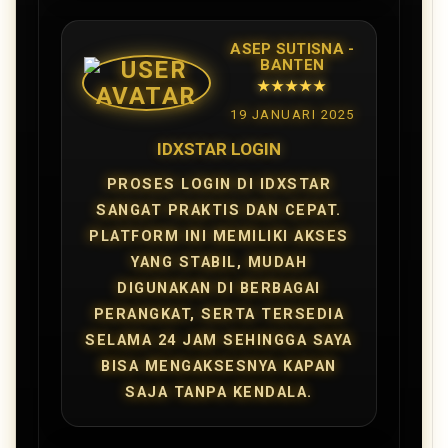
ASEP SUTISNA -
BANTEN
★★★★★
19 JANUARI 2025
IDXSTAR LOGIN
PROSES LOGIN DI IDXSTAR
SANGAT PRAKTIS DAN CEPAT.
PLATFORM INI MEMILIKI AKSES
YANG STABIL, MUDAH
DIGUNAKAN DI BERBAGAI
PERANGKAT, SERTA TERSEDIA
SELAMA 24 JAM SEHINGGA SAYA
BISA MENGAKSESNYA KAPAN
SAJA TANPA KENDALA.