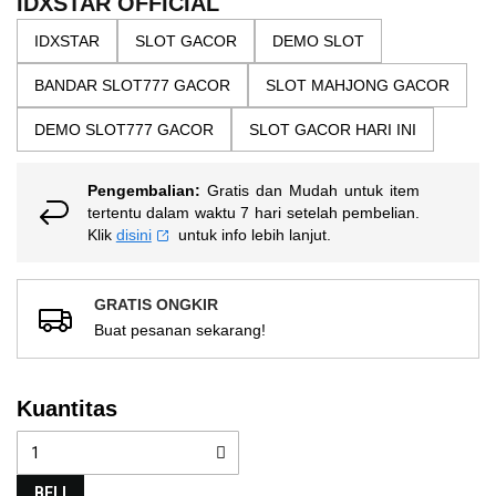
IDXSTAR OFFICIAL
bintang,
images
nilai
gallery
IDXSTAR
SLOT GACOR
DEMO SLOT
rating
rata-
rata.
BANDAR SLOT777 GACOR
SLOT MAHJONG GACOR
Read
13
DEMO SLOT777 GACOR
SLOT GACOR HARI INI
Reviews.
Tautan
halaman
Pengembalian:
Gratis dan Mudah untuk item
yang
sama.
tertentu dalam waktu 7 hari setelah pembelian.
Klik
disini
untuk info lebih lanjut.
GRATIS ONGKIR
Buat pesanan sekarang!
Kuantitas
BELI