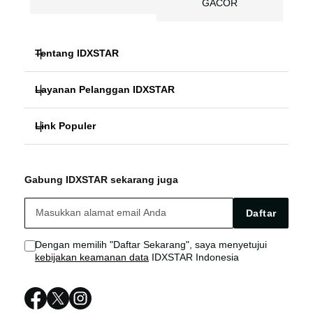
GACOR
Tentang IDXSTAR
Layanan Pelanggan IDXSTAR
IDXSTAR
Link Populer
FAQ
SLOT GACOR HARI INI
IDXSTAR
IDXSTAR BONUS
SITUS SLOT MAHJONG
Gabung IDXSTAR sekarang juga
SLOT MAHJONG GACOR
IDXSTAR LIVE CHAT
BANDAR SLOT777 GACOR
Daftar
SITUS SLOT ONLINE
RTP SLOT GACOR
Dengan memilih "Daftar Sekarang", saya menyetujui
kebijakan keamanan data
IDXSTAR Indonesia
IDXSTAR SLOT777 GACOR
DEMO SLOT777