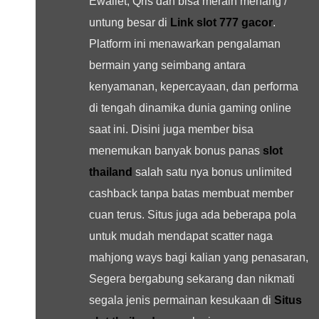
Ewallet, Qris dan bisa meraih menang /
untung besar di
Link slot 777 gacor
.
Platform ini menawarkan pengalaman
bermain yang seimbang antara
kenyamanan, kepercayaan, dan performa
di tengah dinamika dunia gaming online
saat ini. Disini juga member bisa
menemukan banyak bonus panas
slot
thailand
salah satu nya bonus unlimited
cashback tanpa batas membuat member
cuan terus. Situs juga ada beberapa pola
untuk mudah mendapat scatter naga
mahjong ways bagi kalian yang penasaran,
Segera bergabung sekarang dan nikmati
segala jenis permainan kesukaan di
Situs