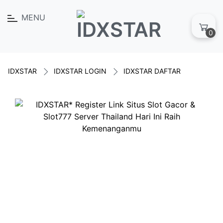
MENU
0
IDXSTAR
IDXSTAR LOGIN
IDXSTAR DAFTAR