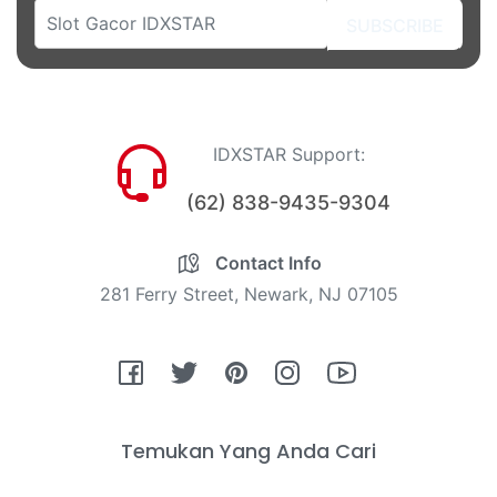
SUBSCRIBE
IDXSTAR Support:
(62) 838-9435-9304
Contact Info
281 Ferry Street, Newark, NJ 07105
Fb
Tw
Pin
Ins
You
Temukan Yang Anda Cari