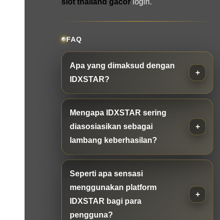
slot thailand gacor
login.
FAQ
Apa yang dimaksud dengan
IDXSTAR?
Mengapa IDXSTAR sering
diasosiasikan sebagai
lambang keberhasilan?
Seperti apa sensasi
menggunakan platform
IDXSTAR bagi para
pengguna?