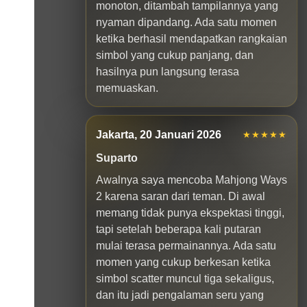
monoton, ditambah tampilannya yang
nyaman dipandang. Ada satu momen
ketika berhasil mendapatkan rangkaian
simbol yang cukup panjang, dan
hasilnya pun langsung terasa
memuaskan.
Jakarta, 20 Januari 2026
★★★★★
Suparto
Awalnya saya mencoba Mahjong Ways
2 karena saran dari teman. Di awal
memang tidak punya ekspektasi tinggi,
tapi setelah beberapa kali putaran
mulai terasa permainannya. Ada satu
momen yang cukup berkesan ketika
simbol scatter muncul tiga sekaligus,
dan itu jadi pengalaman seru yang