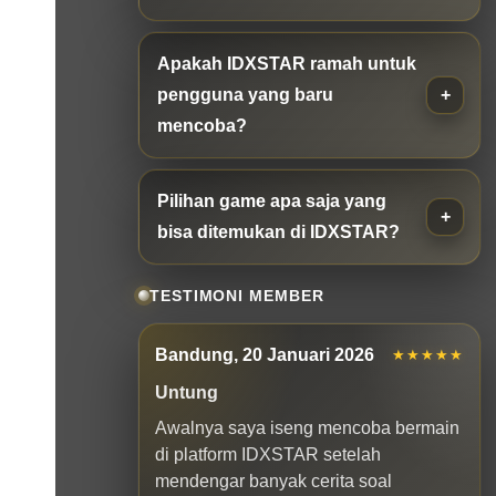
Apakah IDXSTAR ramah untuk
pengguna yang baru
mencoba?
Pilihan game apa saja yang
bisa ditemukan di IDXSTAR?
TESTIMONI MEMBER
Bandung, 20 Januari 2026
★★★★★
Untung
Awalnya saya iseng mencoba bermain
di platform IDXSTAR setelah
mendengar banyak cerita soal