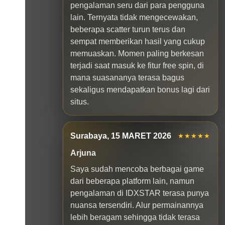
pengalaman seru dari para pengguna
lain. Ternyata tidak mengecewakan,
beberapa scatter turun terus dan
sempat memberikan hasil yang cukup
memuaskan. Momen paling berkesan
terjadi saat masuk ke fitur free spin, di
mana suasananya terasa bagus
sekaligus mendapatkan bonus lagi dari
situs.
Surabaya, 15 MARET 2026
★★★★★
Arjuna
Saya sudah mencoba berbagai game
dari beberapa platform lain, namun
pengalaman di IDXSTAR terasa punya
nuansa tersendiri. Alur permainannya
lebih beragam sehingga tidak terasa