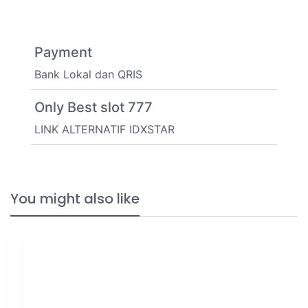
Payment
Bank Lokal dan QRIS
Only Best slot 777
LINK ALTERNATIF IDXSTAR
You might also like