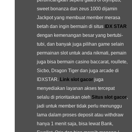
sweet bonanza dan zeus 1000 dijamin
Jackpot yang membuat member merasa
betah dan ingin bermain di situs
IDX STAR
dengan kemenangan besar yang bertubi-
tubi, dan banyak juga pilihan game selain
permainan slot untuk anda nikmati, pemain
juga bisa bermain casino baccarat, roullete,
Sicbo, Dragon Tiger dan juga arcade di
IDXSTAR.
Link slot gacor
juga
menyediakan layanan akses tercepat
selalu di prioritaskan oleh
Situs slot gacor
,
jadi untuk member tidak perlu menunggu
lama dalam proses deposit atau withdraw
hanya 1 menit saja, bisa lewat Bank,