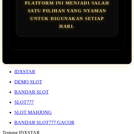
PLATFORM INI MENJADI SALAH
SATU PILIHAN YANG NYAMAN
UNTUK DIGUNAKAN SETIAP
HARI.
IDXSTAR
DEMO SLOT
BANDAR SLOT
SLOT777
SLOT MAHJONG
BANDAR SLOT777 GACOR
Tentang IDXSTAR