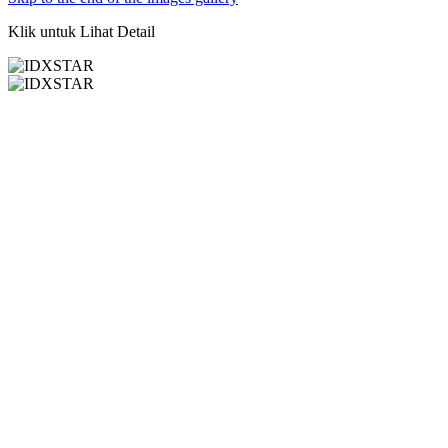
Klik untuk Lihat Detail