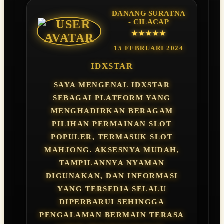
DANANG SURATNA
- CILACAP
★★★★★
15 FEBRUARI 2024
IDXSTAR
SAYA MENGENAL IDXSTAR
SEBAGAI PLATFORM YANG
MENGHADIRKAN BERAGAM
PILIHAN PERMAINAN SLOT
POPULER, TERMASUK SLOT
MAHJONG. AKSESNYA MUDAH,
TAMPILANNYA NYAMAN
DIGUNAKAN, DAN INFORMASI
YANG TERSEDIA SELALU
DIPERBARUI SEHINGGA
PENGALAMAN BERMAIN TERASA