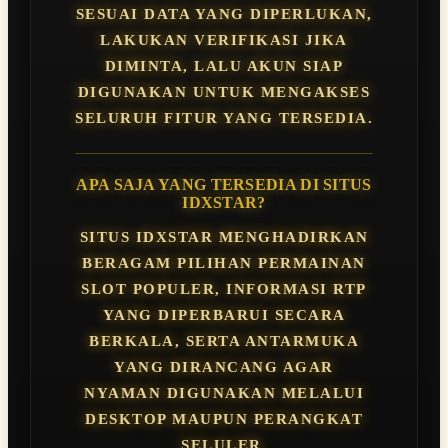
SESUAI DATA YANG DIPERLUKAN,
LAKUKAN VERIFIKASI JIKA
DIMINTA, LALU AKUN SIAP
DIGUNAKAN UNTUK MENGAKSES
SELURUH FITUR YANG TERSEDIA.
APA SAJA YANG TERSEDIA DI SITUS
IDXSTAR?
SITUS IDXSTAR MENGHADIRKAN
BERAGAM PILIHAN PERMAINAN
SLOT POPULER, INFORMASI RTP
YANG DIPERBARUI SECARA
BERKALA, SERTA ANTARMUKA
YANG DIRANCANG AGAR
NYAMAN DIGUNAKAN MELALUI
DESKTOP MAUPUN PERANGKAT
SELULER.