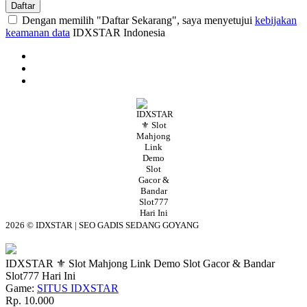
Daftar
Dengan memilih "Daftar Sekarang", saya menyetujui
kebijakan
keamanan data
IDXSTAR Indonesia
2026 © IDXSTAR | SEO GADIS SEDANG GOYANG
© tebuishere
IDXSTAR ⚜ Slot Mahjong Link Demo Slot Gacor & Bandar
Slot777 Hari Ini
Game:
SITUS IDXSTAR
Rp. 10.000