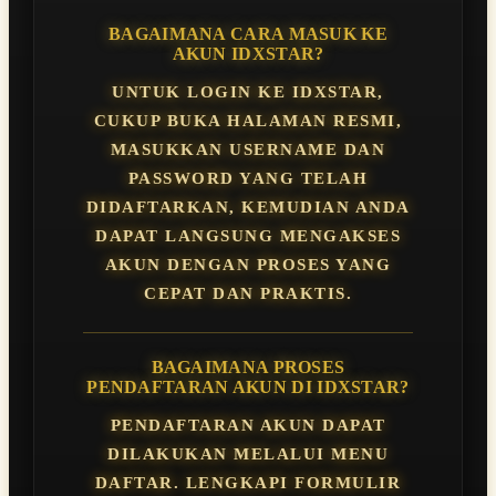
BAGAIMANA CARA MASUK KE
AKUN IDXSTAR?
UNTUK LOGIN KE IDXSTAR,
CUKUP BUKA HALAMAN RESMI,
MASUKKAN USERNAME DAN
PASSWORD YANG TELAH
DIDAFTARKAN, KEMUDIAN ANDA
DAPAT LANGSUNG MENGAKSES
AKUN DENGAN PROSES YANG
CEPAT DAN PRAKTIS.
BAGAIMANA PROSES
PENDAFTARAN AKUN DI IDXSTAR?
PENDAFTARAN AKUN DAPAT
DILAKUKAN MELALUI MENU
DAFTAR. LENGKAPI FORMULIR