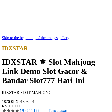
Skip to the beginning of the images gallery
IDXSTAR
IDXSTAR ⚜ Slot Mahjong
Link Demo Slot Gacor &
Bandar Slot777 Hari Ini
IDXSTAR SLOT MAHJONG
|
1876-0LX01893491
Rp. 10.000
4.9
(944.155)
Tulis ulasan