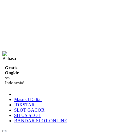
ID
Gratis
Ongkir
se-
Indonesia!
Masuk | Daftar
IDXSTAR
SLOT GACOR
SITUS SLOT
BANDAR SLOT ONLINE