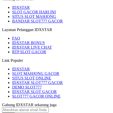
IDXSTAR
SLOT GACOR HARI INI
SITUS SLOT MAHJONG
BANDAR SLOT777 GACOR
Layanan Pelanggan IDXSTAR
FAQ
IDXSTAR BONUS
IDXSTAR LIVE CHAT
RTP SLOT GACOR
Link Populer
IDXSTAR
SLOT MAHJONG GACOR
SITUS SLOT ONLINE
IDXSTAR SLOT777 GACOR
DEMO SLOT777
IDXSTAR SLOT GACOR
SLOT777 GACOR ONLINE
Gabung IDXSTAR sekarang juga