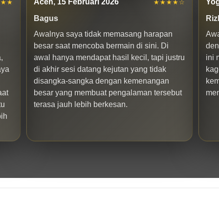
Aceh, 15 Februari 2026
Yog
★★★
★★★★☆
Bagus
Riz
Awalnya saya tidak memasang harapan
Awa
besar saat mencoba bermain di sini. Di
den
,
awal hanya mendapat hasil kecil, tapi justru
ini
aya
di akhir sesi datang kejutan yang tidak
kag
disangka-sangka dengan kemenangan
kem
aat
besar yang membuat pengalaman tersebut
men
tu
terasa jauh lebih berkesan.
ih