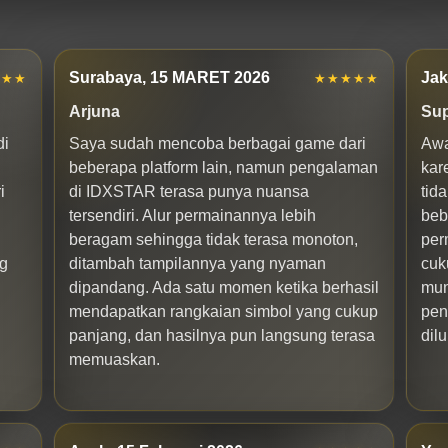
Surabaya, 15 MARET 2026
Jak
★★★
★★★★★
Arjuna
Sup
di
Saya sudah mencoba berbagai game dari
Awa
beberapa platform lain, namun pengalaman
kar
i
di IDXSTAR terasa punya nuansa
tid
tersendiri. Alur permainannya lebih
beb
beragam sehingga tidak terasa monoton,
per
ng
ditambah tampilannya yang nyaman
cuk
dipandang. Ada satu momen ketika berhasil
mun
mendapatkan rangkaian simbol yang cukup
pen
panjang, dan hasilnya pun langsung terasa
dil
memuaskan.