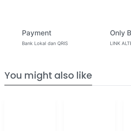
Payment
Only B
Bank Lokal dan QRIS
LINK ALT
You might also like