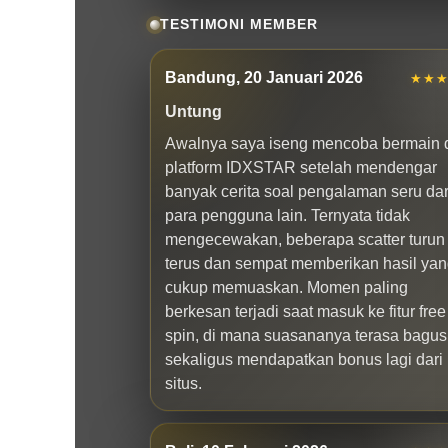
TESTIMONI MEMBER
Bandung, 20 Januari 2026
★★
Untung
Awalnya saya iseng mencoba bermain 
platform IDXSTAR setelah mendengar
banyak cerita soal pengalaman seru dar
para pengguna lain. Ternyata tidak
mengecewakan, beberapa scatter turun
terus dan sempat memberikan hasil ya
cukup memuaskan. Momen paling
berkesan terjadi saat masuk ke fitur free
spin, di mana suasananya terasa bagus
sekaligus mendapatkan bonus lagi dari
situs.