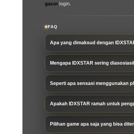
gacor
login.
FAQ
Apa yang dimaksud dengan IDXSTA
Mengapa IDXSTAR sering diasosiasi
Seperti apa sensasi menggunakan p
Apakah IDXSTAR ramah untuk peng
Pilihan game apa saja yang bisa di