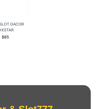
 SLOT GACOR
DXSTAR
Regular
$85
price