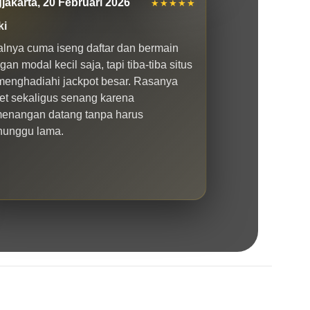
jakarta, 20 Februari 2026
★★★★★
ki
lnya cuma iseng daftar dan bermain
gan modal kecil saja, tapi tiba-tiba situs
 menghadiahi jackpot besar. Rasanya
et sekaligus senang karena
enangan datang tanpa harus
unggu lama.