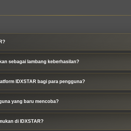
R?
kan sebagai lambang keberhasilan?
latform IDXSTAR bagi para pengguna?
guna yang baru mencoba?
temukan di IDXSTAR?