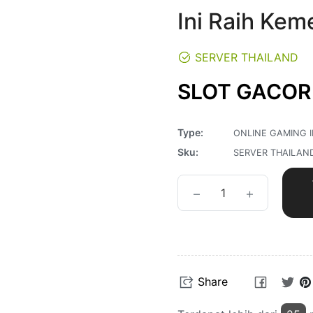
Ini Raih Ke
SERVER THAILAND
Regular
SLOT GACOR
price
Type:
ONLINE GAMING I
Sku:
SERVER THAILAN
−
+
Share
Tw
Share
on
on