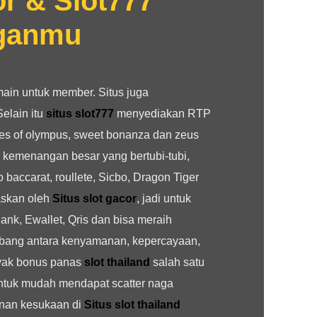
or & Slot777
nganmu
ain untuk member. Situs juga
elain itu
situs slot777
menyediakan RTP
tes of olympus, sweet bonanza dan zeus
kemenangan besar yang bertubi-tubi,
baccarat, roullete, Sicbo, Dragon Tiger
taskan oleh
Situs slot gacor
, jadi untuk
nk, Ewallet, Qris dan bisa meraih
mbang antara kenyamanan, kepercayaan,
nyak bonus panas
slot thailand
salah satu
untuk mudah mendapat scatter naga
inan kesukaan di
Situs slot thailand