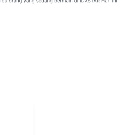
ok
itter
Pinterest
ribu orang yang sedang bermain di IDXSTAR Hari ini