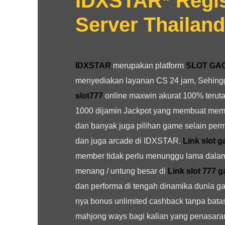
IDXSTAR* Regist
Server Thailan
IDXSTAR
merupakan platform
SLOT GAC
menyediakan layanan CS 24 jam, Sehing
slot777
online maxwin akurat 100% teruta
1000 dijamin Jackpot yang membuat memb
dan banyak juga pilihan game selain perma
dan juga arcade di IDXSTAR.
Link slot g
member tidak perlu menunggu lama dalam p
menang / untung besar di
Link slot 777 g
dan performa di tengah dinamika dunia g
nya bonus unlimited cashback tanpa bata
mahjong ways bagi kalian yang penasara