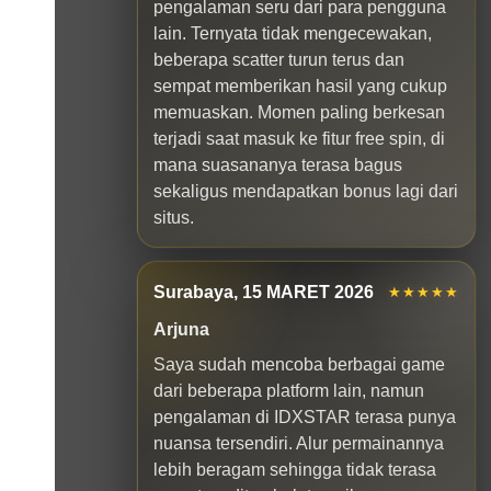
pengalaman seru dari para pengguna
lain. Ternyata tidak mengecewakan,
beberapa scatter turun terus dan
sempat memberikan hasil yang cukup
memuaskan. Momen paling berkesan
terjadi saat masuk ke fitur free spin, di
mana suasananya terasa bagus
sekaligus mendapatkan bonus lagi dari
situs.
Surabaya, 15 MARET 2026
★★★★★
Arjuna
Saya sudah mencoba berbagai game
dari beberapa platform lain, namun
pengalaman di IDXSTAR terasa punya
nuansa tersendiri. Alur permainannya
lebih beragam sehingga tidak terasa