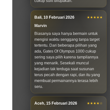
cukup sulit dilupakan.
Bali, 10 Februari 2026
★★★★★
Marvin
Biasanya saya hanya bermain untuk
mengisi waktu senggang tanpa target
tertentu. Dari beberapa pilihan yang
ada, Gates Of Olympus 1000 cukup
sering saya pilih karena tampilannya
yang menarik. Sesekali muncul
kejadian tak terduga saat susunan
terus pecah dengan rapi, dan itu yang
membuat permainannya terasa lebih
seru.
Aceh, 15 Februari 2026
★★★★☆