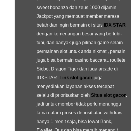
sweet bonanza dan zeus 1000 dijamin
Jackpot yang membuat member merasa
betah dan ingin bermain di situs
IDX STAR
dengan kemenangan besar yang bertubi-
tubi, dan banyak juga pilihan game selain
permainan slot untuk anda nikmati, pemain
juga bisa bermain casino baccarat, roullete,
Sicbo, Dragon Tiger dan juga arcade di
IDXSTAR.
Link slot gacor
juga
menyediakan layanan akses tercepat
selalu di prioritaskan oleh
Situs slot gacor
,
jadi untuk member tidak perlu menunggu
lama dalam proses deposit atau withdraw
hanya 1 menit saja, bisa lewat Bank,
Ewallet, Qris dan bisa meraih menang /