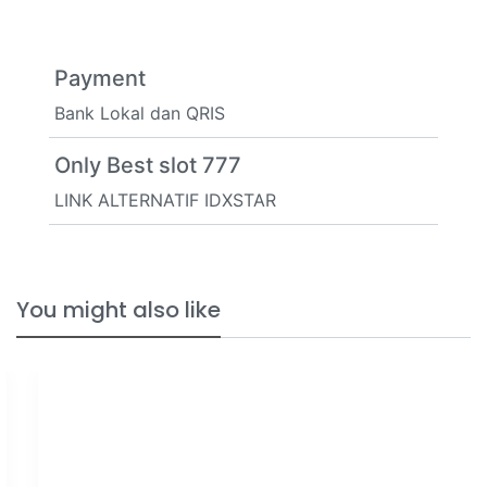
Payment
Bank Lokal dan QRIS
Only Best slot 777
LINK ALTERNATIF IDXSTAR
You might also like