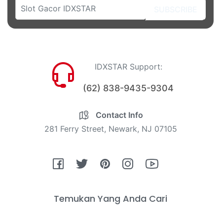
SUBSCRIBE
IDXSTAR Support:
(62) 838-9435-9304
Contact Info
281 Ferry Street, Newark, NJ 07105
Fb
Tw
Pin
Ins
You
Temukan Yang Anda Cari