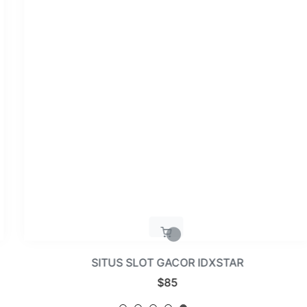
SITUS SLOT GACOR IDXSTAR
Regular
$85
price