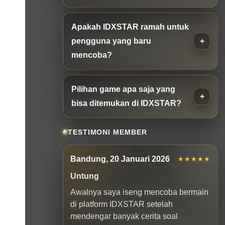
Apakah IDXSTAR ramah untuk
pengguna yang baru
mencoba?
Pilihan game apa saja yang
bisa ditemukan di IDXSTAR?
TESTIMONI MEMBER
Bandung, 20 Januari 2026
★★★★★
Untung
Awalnya saya iseng mencoba bermain
di platform IDXSTAR setelah
mendengar banyak cerita soal