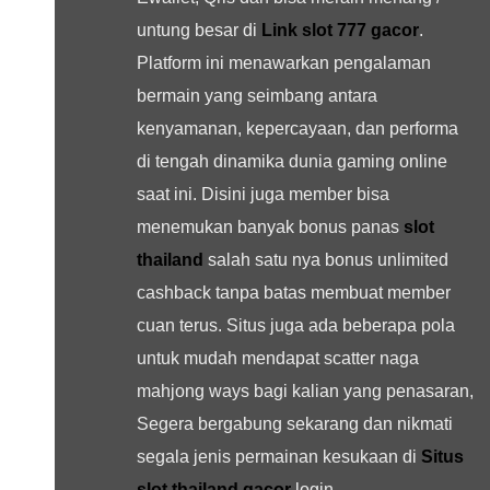
untung besar di
Link slot 777 gacor
.
Platform ini menawarkan pengalaman
bermain yang seimbang antara
kenyamanan, kepercayaan, dan performa
di tengah dinamika dunia gaming online
saat ini. Disini juga member bisa
menemukan banyak bonus panas
slot
thailand
salah satu nya bonus unlimited
cashback tanpa batas membuat member
cuan terus. Situs juga ada beberapa pola
untuk mudah mendapat scatter naga
mahjong ways bagi kalian yang penasaran,
Segera bergabung sekarang dan nikmati
segala jenis permainan kesukaan di
Situs
slot thailand gacor
login.