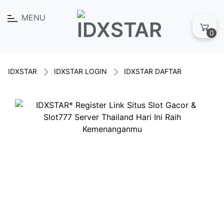
MENU
0
IDXSTAR
IDXSTAR LOGIN
IDXSTAR DAFTAR