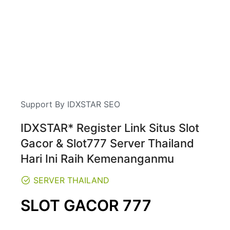
Support By IDXSTAR SEO
IDXSTAR* Register Link Situs Slot
Gacor & Slot777 Server Thailand
Hari Ini Raih Kemenanganmu
SERVER THAILAND
Regular
SLOT GACOR 777
price