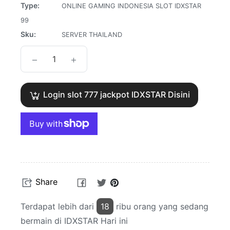
Type:
ONLINE GAMING INDONESIA SLOT IDXSTAR
99
Sku:
SERVER THAILAND
−
+
Login slot 777 jackpot IDXSTAR Disini
Share
Tweet
Pin
Share
on
on
on
Facebook
Twitter
Pinterest
Terdapat lebih dari
13
ribu orang yang sedang
bermain di IDXSTAR Hari ini