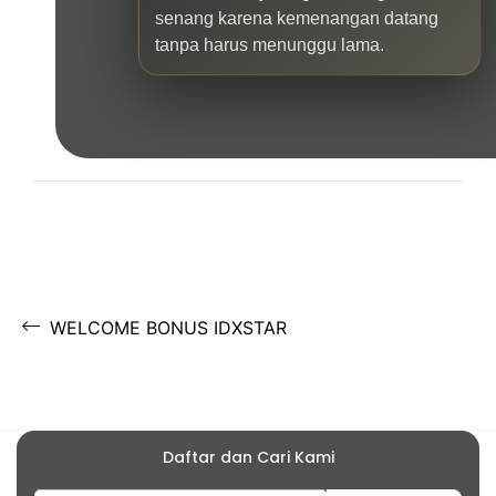
senang karena kemenangan datang
tanpa harus menunggu lama.
WELCOME BONUS IDXSTAR
Daftar dan Cari Kami