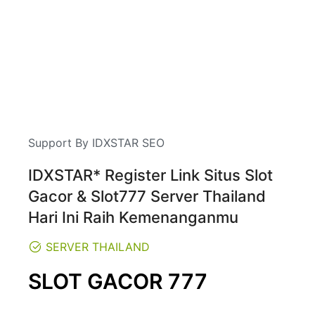
Support By IDXSTAR SEO
IDXSTAR* Register Link Situs Slot
Gacor & Slot777 Server Thailand
Hari Ini Raih Kemenanganmu
SERVER THAILAND
Regular
SLOT GACOR 777
price