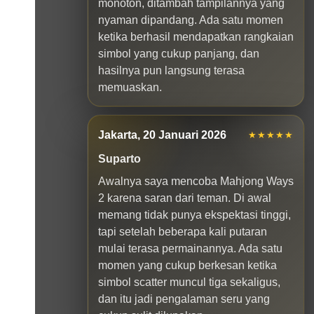
monoton, ditambah tampilannya yang
nyaman dipandang. Ada satu momen
ketika berhasil mendapatkan rangkaian
simbol yang cukup panjang, dan
hasilnya pun langsung terasa
memuaskan.
Jakarta, 20 Januari 2026
★★★★★
Suparto
Awalnya saya mencoba Mahjong Ways
2 karena saran dari teman. Di awal
memang tidak punya ekspektasi tinggi,
tapi setelah beberapa kali putaran
mulai terasa permainannya. Ada satu
momen yang cukup berkesan ketika
simbol scatter muncul tiga sekaligus,
dan itu jadi pengalaman seru yang