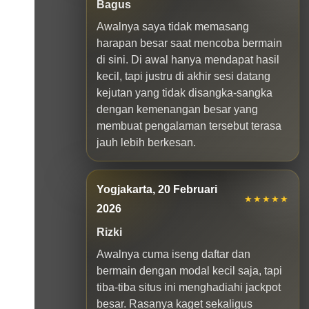
Bagus
Awalnya saya tidak memasang
harapan besar saat mencoba bermain
di sini. Di awal hanya mendapat hasil
kecil, tapi justru di akhir sesi datang
kejutan yang tidak disangka-sangka
dengan kemenangan besar yang
membuat pengalaman tersebut terasa
jauh lebih berkesan.
Yogjakarta, 20 Februari
★★★★★
2026
Rizki
Awalnya cuma iseng daftar dan
bermain dengan modal kecil saja, tapi
tiba-tiba situs ini menghadiahi jackpot
besar. Rasanya kaget sekaligus