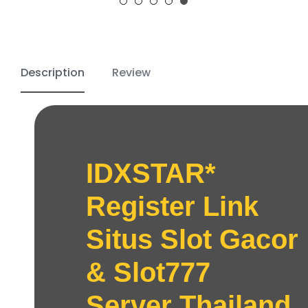
Description
Review
IDXSTAR*
Register Link
Situs Slot Gacor
& Slot777
Server Thailand