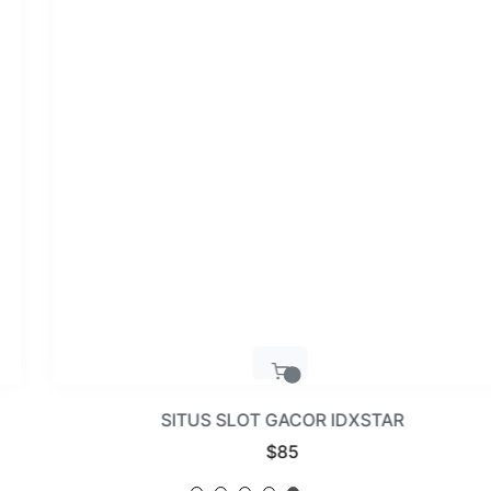
SITUS SLOT GACOR IDXSTAR
Regular
$85
price