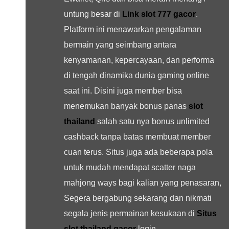
untung besar di
Link slot 777 gacor
.
Platform ini menawarkan pengalaman
bermain yang seimbang antara
kenyamanan, kepercayaan, dan performa
di tengah dinamika dunia gaming online
saat ini. Disini juga member bisa
menemukan banyak bonus panas
slot
thailand
salah satu nya bonus unlimited
cashback tanpa batas membuat member
cuan terus. Situs juga ada beberapa pola
untuk mudah mendapat scatter naga
mahjong ways bagi kalian yang penasaran,
Segera bergabung sekarang dan nikmati
segala jenis permainan kesukaan di
Situs
slot thailand gacor
login.