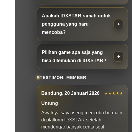
Apakah IDXSTAR ramah untuk
pengguna yang baru
mencoba?
Pilihan game apa saja yang
bisa ditemukan di IDXSTAR?
TESTIMONI MEMBER
Bandung, 20 Januari 2026
★★★★★
Untung
Awalnya saya iseng mencoba bermain
di platform IDXSTAR setelah
mendengar banyak cerita soal