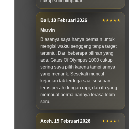
cukup sulit dilupakan.
Bali, 10 Februari 2026
★★★★★
Marvin
Biasanya saya hanya bermain untuk
mengisi waktu senggang tanpa target
tertentu. Dari beberapa pilihan yang
ada, Gates Of Olympus 1000 cukup
sering saya pilih karena tampilannya
yang menarik. Sesekali muncul
kejadian tak terduga saat susunan
terus pecah dengan rapi, dan itu yang
membuat permainannya terasa lebih
seru.
Aceh, 15 Februari 2026
★★★★☆