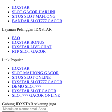
IDXSTAR
SLOT GACOR HARI INI
SITUS SLOT MAHJONG
BANDAR SLOT777 GACOR
Layanan Pelanggan IDXSTAR
FAQ
IDXSTAR BONUS
IDXSTAR LIVE CHAT
RTP SLOT GACOR
Link Populer
IDXSTAR
SLOT MAHJONG GACOR
SITUS SLOT ONLINE
IDXSTAR SLOT777 GACOR
DEMO SLOT777
IDXSTAR SLOT GACOR
SLOT777 GACOR ONLINE
Gabung IDXSTAR sekarang juga