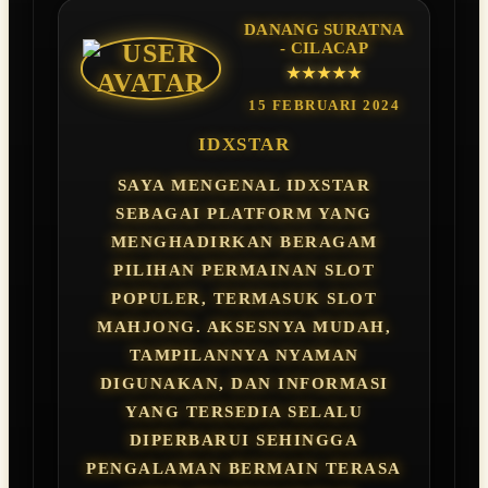
DANANG SURATNA
- CILACAP
★★★★★
15 FEBRUARI 2024
IDXSTAR
SAYA MENGENAL IDXSTAR
SEBAGAI PLATFORM YANG
MENGHADIRKAN BERAGAM
PILIHAN PERMAINAN SLOT
POPULER, TERMASUK SLOT
MAHJONG. AKSESNYA MUDAH,
TAMPILANNYA NYAMAN
DIGUNAKAN, DAN INFORMASI
YANG TERSEDIA SELALU
DIPERBARUI SEHINGGA
PENGALAMAN BERMAIN TERASA