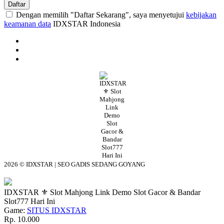
Daftar
Dengan memilih "Daftar Sekarang", saya menyetujui
kebijakan
keamanan data
IDXSTAR Indonesia
2026 © IDXSTAR | SEO GADIS SEDANG GOYANG
© tebuishere
IDXSTAR ⚜ Slot Mahjong Link Demo Slot Gacor & Bandar
Slot777 Hari Ini
Game:
SITUS IDXSTAR
Rp. 10.000