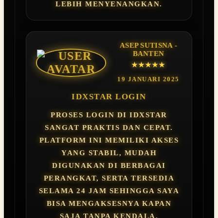
LEBIH MENYENANGKAN.
ASEP SUTISNA -
BANTEN
★★★★★
19 JANUARI 2025
IDXSTAR LOGIN
PROSES LOGIN DI IDXSTAR
SANGAT PRAKTIS DAN CEPAT.
PLATFORM INI MEMILIKI AKSES
YANG STABIL, MUDAH
DIGUNAKAN DI BERBAGAI
PERANGKAT, SERTA TERSEDIA
SELAMA 24 JAM SEHINGGA SAYA
BISA MENGAKSESNYA KAPAN
SAJA TANPA KENDALA.