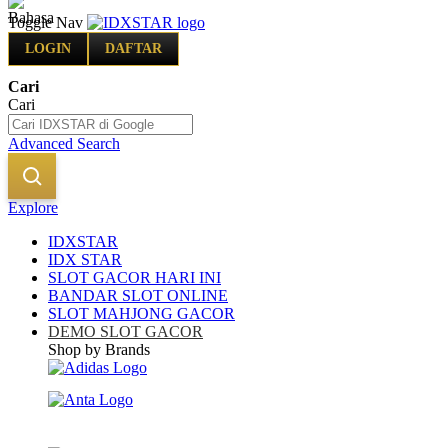
Indonesia
Toggle Nav
LOGIN
DAFTAR
Cari
Cari
Advanced Search
Explore
IDXSTAR
IDX STAR
SLOT GACOR HARI INI
BANDAR SLOT ONLINE
SLOT MAHJONG GACOR
DEMO SLOT GACOR
Shop by Brands