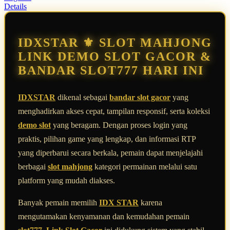
Read
Details
13
Reviews.
Tautan
halaman
IDXSTAR ⚜ SLOT MAHJONG
yang
sama.
LINK DEMO SLOT GACOR &
BANDAR SLOT777 HARI INI
IDXSTAR
dikenal sebagai
bandar slot gacor
yang
menghadirkan akses cepat, tampilan responsif, serta koleksi
demo slot
yang beragam. Dengan proses login yang
praktis, pilihan game yang lengkap, dan informasi RTP
yang diperbarui secara berkala, pemain dapat menjelajahi
berbagai
slot mahjong
kategori permainan melalui satu
platform yang mudah diakses.
Banyak pemain memilih
IDX STAR
karena
mengutamakan kenyamanan dan kemudahan pemain