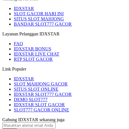
IDXSTAR
SLOT GACOR HARI INI
SITUS SLOT MAHJONG
BANDAR SLOT777 GACOR
Layanan Pelanggan IDXSTAR
FAQ
IDXSTAR BONUS
IDXSTAR LIVE CHAT
RTP SLOT GACOR
Link Populer
IDXSTAR
SLOT MAHJONG GACOR
SITUS SLOT ONLINE
IDXSTAR SLOT777 GACOR
DEMO SLOT777
IDXSTAR SLOT GACOR
SLOT777 GACOR ONLINE
Gabung IDXSTAR sekarang juga