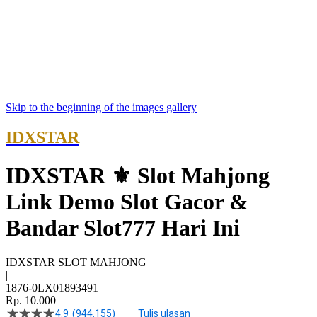
Skip to the beginning of the images gallery
IDXSTAR
IDXSTAR ⚜ Slot Mahjong
Link Demo Slot Gacor &
Bandar Slot777 Hari Ini
IDXSTAR SLOT MAHJONG
|
1876-0LX01893491
Rp. 10.000
4.9
(944.155)
Tulis ulasan