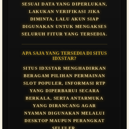
SESUAI DATA YANG DIPERLUKAN,
LAKUKAN VERIFIKASI JIKA
DIMINTA, LALU AKUN SIAP
DIGUNAKAN UNTUK MENGAKSES
SELURUH FITUR YANG TERSEDIA.
APA SAJA YANG TERSEDIA DI SITUS
IDXSTAR?
SITUS IDXSTAR MENGHADIRKAN
BERAGAM PILIHAN PERMAINAN
SLOT POPULER, INFORMASI RTP
YANG DIPERBARUI SECARA
BERKALA, SERTA ANTARMUKA
YANG DIRANCANG AGAR
NYAMAN DIGUNAKAN MELALUI
DESKTOP MAUPUN PERANGKAT
SELULER.