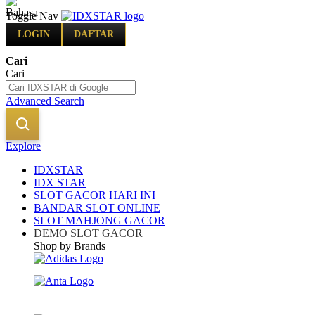
Indonesia
Toggle Nav
LOGIN
DAFTAR
Cari
Cari
Advanced Search
Explore
IDXSTAR
IDX STAR
SLOT GACOR HARI INI
BANDAR SLOT ONLINE
SLOT MAHJONG GACOR
DEMO SLOT GACOR
Shop by Brands