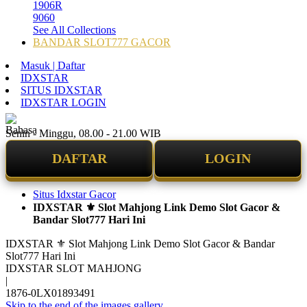
1906R
9060
See All Collections
BANDAR SLOT777 GACOR
Masuk | Daftar
IDXSTAR
SITUS IDXSTAR
IDXSTAR LOGIN
ID
Senin - Minggu, 08.00 - 21.00 WIB
DAFTAR
LOGIN
Situs Idxstar Gacor
IDXSTAR ⚜ Slot Mahjong Link Demo Slot Gacor &
Bandar Slot777 Hari Ini
IDXSTAR ⚜ Slot Mahjong Link Demo Slot Gacor & Bandar
Slot777 Hari Ini
IDXSTAR SLOT MAHJONG
|
1876-0LX01893491
Skip to the end of the images gallery