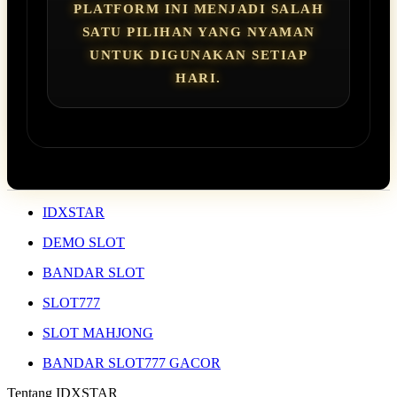
PLATFORM INI MENJADI SALAH
SATU PILIHAN YANG NYAMAN
UNTUK DIGUNAKAN SETIAP
HARI.
IDXSTAR
DEMO SLOT
BANDAR SLOT
SLOT777
SLOT MAHJONG
BANDAR SLOT777 GACOR
Tentang IDXSTAR