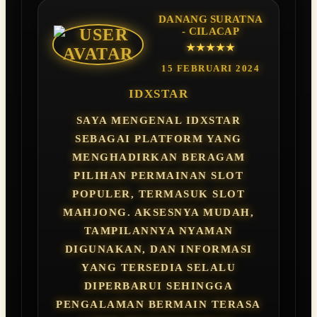
DANANG SURATNA
- CILACAP
★★★★★
15 FEBRUARI 2024
IDXSTAR
SAYA MENGENAL IDXSTAR
SEBAGAI PLATFORM YANG
MENGHADIRKAN BERAGAM
PILIHAN PERMAINAN SLOT
POPULER, TERMASUK SLOT
MAHJONG. AKSESNYA MUDAH,
TAMPILANNYA NYAMAN
DIGUNAKAN, DAN INFORMASI
YANG TERSEDIA SELALU
DIPERBARUI SEHINGGA
PENGALAMAN BERMAIN TERASA