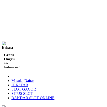
ID
Gratis
Ongkir
se-
Indonesia!
Masuk | Daftar
IDXSTAR
SLOT GACOR
SITUS SLOT
BANDAR SLOT ONLINE