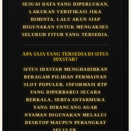
SESUAI DATA YANG DIPERLUKAN,
LAKUKAN VERIFIKASI JIKA
DIMINTA, LALU AKUN SIAP
DIGUNAKAN UNTUK MENGAKSES
SELURUH FITUR YANG TERSEDIA.
APA SAJA YANG TERSEDIA DI SITUS
IDXSTAR?
SITUS IDXSTAR MENGHADIRKAN
BERAGAM PILIHAN PERMAINAN
SLOT POPULER, INFORMASI RTP
YANG DIPERBARUI SECARA
BERKALA, SERTA ANTARMUKA
YANG DIRANCANG AGAR
NYAMAN DIGUNAKAN MELALUI
DESKTOP MAUPUN PERANGKAT
SELULER.