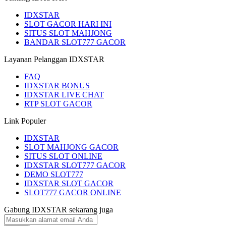
IDXSTAR
SLOT GACOR HARI INI
SITUS SLOT MAHJONG
BANDAR SLOT777 GACOR
Layanan Pelanggan IDXSTAR
FAQ
IDXSTAR BONUS
IDXSTAR LIVE CHAT
RTP SLOT GACOR
Link Populer
IDXSTAR
SLOT MAHJONG GACOR
SITUS SLOT ONLINE
IDXSTAR SLOT777 GACOR
DEMO SLOT777
IDXSTAR SLOT GACOR
SLOT777 GACOR ONLINE
Gabung IDXSTAR sekarang juga