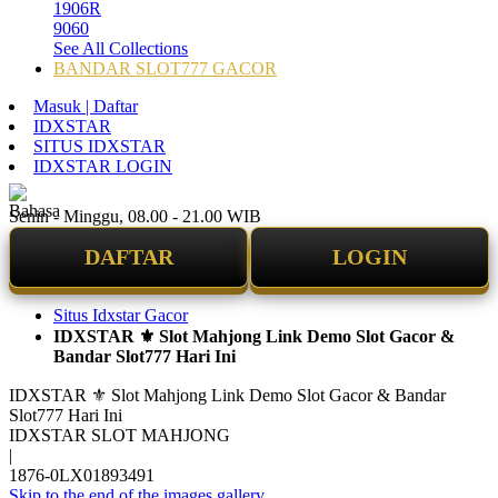
1906R
9060
See All Collections
BANDAR SLOT777 GACOR
Masuk | Daftar
IDXSTAR
SITUS IDXSTAR
IDXSTAR LOGIN
ID
Senin - Minggu, 08.00 - 21.00 WIB
DAFTAR
LOGIN
Situs Idxstar Gacor
IDXSTAR ⚜ Slot Mahjong Link Demo Slot Gacor &
Bandar Slot777 Hari Ini
IDXSTAR ⚜ Slot Mahjong Link Demo Slot Gacor & Bandar
Slot777 Hari Ini
IDXSTAR SLOT MAHJONG
|
1876-0LX01893491
Skip to the end of the images gallery