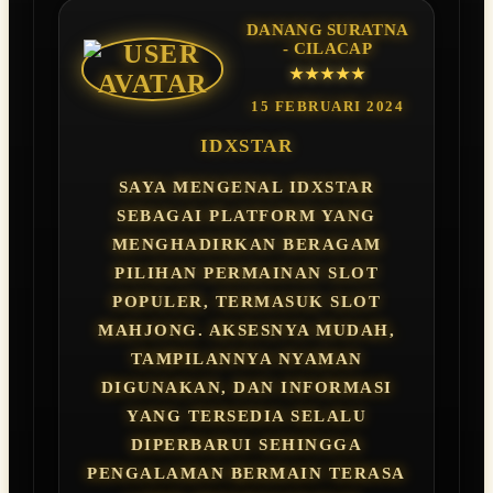
DANANG SURATNA
- CILACAP
★★★★★
15 FEBRUARI 2024
IDXSTAR
SAYA MENGENAL IDXSTAR
SEBAGAI PLATFORM YANG
MENGHADIRKAN BERAGAM
PILIHAN PERMAINAN SLOT
POPULER, TERMASUK SLOT
MAHJONG. AKSESNYA MUDAH,
TAMPILANNYA NYAMAN
DIGUNAKAN, DAN INFORMASI
YANG TERSEDIA SELALU
DIPERBARUI SEHINGGA
PENGALAMAN BERMAIN TERASA