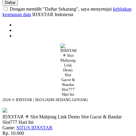
Daftar
Dengan memilih "Daftar Sekarang", saya menyetujui
kebijakan
keamanan data
IDXSTAR Indonesia
2026 © IDXSTAR | SEO GADIS SEDANG GOYANG
© tebuishere
IDXSTAR ⚜ Slot Mahjong Link Demo Slot Gacor & Bandar
Slot777 Hari Ini
Game:
SITUS IDXSTAR
Rp. 10.000