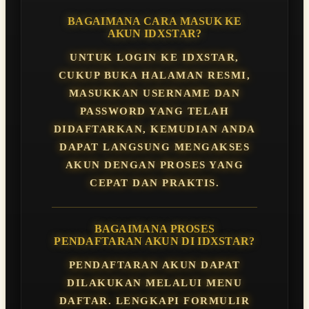
BAGAIMANA CARA MASUK KE
AKUN IDXSTAR?
UNTUK LOGIN KE IDXSTAR,
CUKUP BUKA HALAMAN RESMI,
MASUKKAN USERNAME DAN
PASSWORD YANG TELAH
DIDAFTARKAN, KEMUDIAN ANDA
DAPAT LANGSUNG MENGAKSES
AKUN DENGAN PROSES YANG
CEPAT DAN PRAKTIS.
BAGAIMANA PROSES
PENDAFTARAN AKUN DI IDXSTAR?
PENDAFTARAN AKUN DAPAT
DILAKUKAN MELALUI MENU
DAFTAR. LENGKAPI FORMULIR