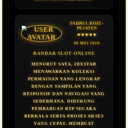
FAHRUL ROZI -
PEJATEN
★★★★★
08 MEI 2026
BANDAR SLOT ONLINE
MENURUT SAYA, IDXSTAR
MENAWARKAN KOLEKSI
PERMAINAN YANG LENGKAP
DENGAN TAMPILAN YANG
RESPONSIF DAN NAVIGASI YANG
SEDERHANA. DIDUKUNG
PEMBARUAN RTP SECARA
BERKALA SERTA PROSES AKSES
YANG CEPAT, MEMBUAT