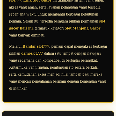
slot777
.
Link Slot Gacor
ini didukung sistem yang stabil,
akses yang aman, serta layanan pelanggan yang tersedia
sepanjang waktu untuk membantu berbagai kebutuhan
pemain. Selain itu, tersedia beragam pilihan permainan
slot
gacor hari ini
, termasuk kategori
Slot Mahjong Gacor
yang banyak diminati.
Melalui
Bandar slot777
, pemain dapat mengakses berbagai
pilihan
demoslot777
dalam satu tempat dengan navigasi
yang sederhana dan kompatibel di berbagai perangkat.
Antarmuka yang ringan, pembaruan rtp secara berkala,
serta kemudahan akses menjadi nilai tambah bagi mereka
yang mencari pengalaman bermain dengan kemengan yang
di inginkan.