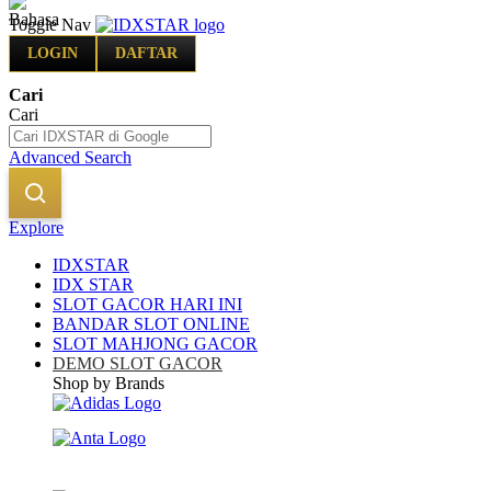
Indonesia
Toggle Nav
LOGIN
DAFTAR
Cari
Cari
Advanced Search
Explore
IDXSTAR
IDX STAR
SLOT GACOR HARI INI
BANDAR SLOT ONLINE
SLOT MAHJONG GACOR
DEMO SLOT GACOR
Shop by Brands