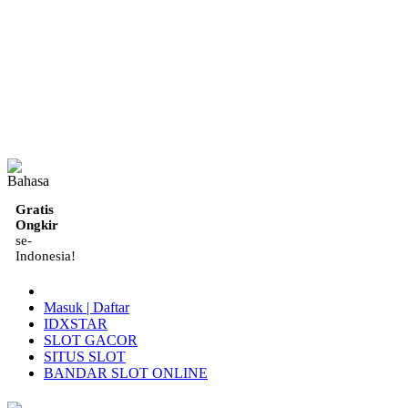
ID
Gratis
Ongkir
se-
Indonesia!
Masuk | Daftar
IDXSTAR
SLOT GACOR
SITUS SLOT
BANDAR SLOT ONLINE