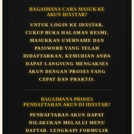
BAGAIMANA CARA MASUK KE
AKUN IDXSTAR?
UNTUK LOGIN KE IDXSTAR,
CUKUP BUKA HALAMAN RESMI,
MASUKKAN USERNAME DAN
PASSWORD YANG TELAH
DIDAFTARKAN, KEMUDIAN ANDA
DAPAT LANGSUNG MENGAKSES
AKUN DENGAN PROSES YANG
CEPAT DAN PRAKTIS.
BAGAIMANA PROSES
PENDAFTARAN AKUN DI IDXSTAR?
PENDAFTARAN AKUN DAPAT
DILAKUKAN MELALUI MENU
DAFTAR. LENGKAPI FORMULIR