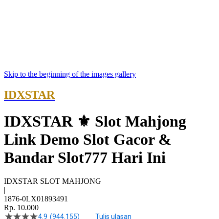
Skip to the beginning of the images gallery
IDXSTAR
IDXSTAR ⚜ Slot Mahjong
Link Demo Slot Gacor &
Bandar Slot777 Hari Ini
IDXSTAR SLOT MAHJONG
|
1876-0LX01893491
Rp. 10.000
4.9
(944.155)
Tulis ulasan