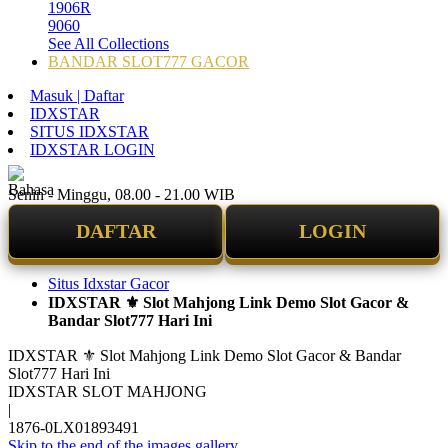
1906R
9060
See All Collections
BANDAR SLOT777 GACOR
Masuk | Daftar
IDXSTAR
SITUS IDXSTAR
IDXSTAR LOGIN
ID
Senin - Minggu, 08.00 - 21.00 WIB
DAFTAR
LOGIN
Situs Idxstar Gacor
IDXSTAR ⚜ Slot Mahjong Link Demo Slot Gacor &
Bandar Slot777 Hari Ini
IDXSTAR ⚜ Slot Mahjong Link Demo Slot Gacor & Bandar
Slot777 Hari Ini
IDXSTAR SLOT MAHJONG
|
1876-0LX01893491
Skip to the end of the images gallery