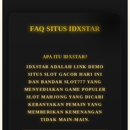
FAQ SITUS IDXSTAR
APA ITU IDXSTAR?
IDXSTAR ADALAH LINK DEMO
SITUS SLOT GACOR HARI INI
DAN BANDAR SLOT777 YANG
MENYEDIAKAN GAME POPULER
SLOT MAHJONG YANG DICARI
KEBANYAKAN PEMAIN YANG
MEMBERIKAN KEMENANGAN
TIDAK MAIN-MAIN.