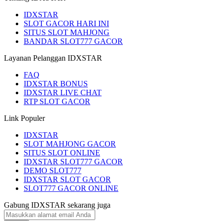
IDXSTAR
SLOT GACOR HARI INI
SITUS SLOT MAHJONG
BANDAR SLOT777 GACOR
Layanan Pelanggan IDXSTAR
FAQ
IDXSTAR BONUS
IDXSTAR LIVE CHAT
RTP SLOT GACOR
Link Populer
IDXSTAR
SLOT MAHJONG GACOR
SITUS SLOT ONLINE
IDXSTAR SLOT777 GACOR
DEMO SLOT777
IDXSTAR SLOT GACOR
SLOT777 GACOR ONLINE
Gabung IDXSTAR sekarang juga