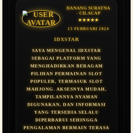
DANANG SURATNA
- CILACAP
★★★★★
15 FEBRUARI 2024
IDXSTAR
SAYA MENGENAL IDXSTAR
SEBAGAI PLATFORM YANG
MENGHADIRKAN BERAGAM
PILIHAN PERMAINAN SLOT
POPULER, TERMASUK SLOT
MAHJONG. AKSESNYA MUDAH,
TAMPILANNYA NYAMAN
DIGUNAKAN, DAN INFORMASI
YANG TERSEDIA SELALU
DIPERBARUI SEHINGGA
PENGALAMAN BERMAIN TERASA