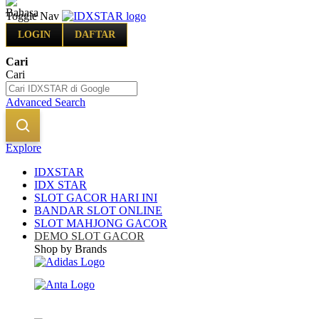
Indonesia
Toggle Nav
LOGIN
DAFTAR
Cari
Cari
Advanced Search
Explore
IDXSTAR
IDX STAR
SLOT GACOR HARI INI
BANDAR SLOT ONLINE
SLOT MAHJONG GACOR
DEMO SLOT GACOR
Shop by Brands