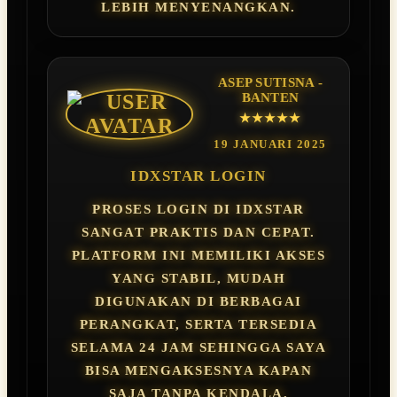
LEBIH MENYENANGKAN.
ASEP SUTISNA -
BANTEN
★★★★★
19 JANUARI 2025
IDXSTAR LOGIN
PROSES LOGIN DI IDXSTAR
SANGAT PRAKTIS DAN CEPAT.
PLATFORM INI MEMILIKI AKSES
YANG STABIL, MUDAH
DIGUNAKAN DI BERBAGAI
PERANGKAT, SERTA TERSEDIA
SELAMA 24 JAM SEHINGGA SAYA
BISA MENGAKSESNYA KAPAN
SAJA TANPA KENDALA.