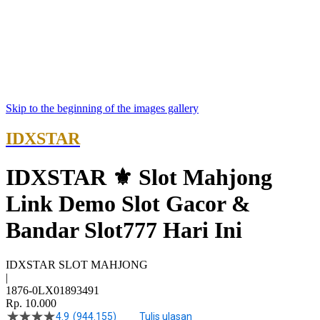
Skip to the beginning of the images gallery
IDXSTAR
IDXSTAR ⚜ Slot Mahjong
Link Demo Slot Gacor &
Bandar Slot777 Hari Ini
IDXSTAR SLOT MAHJONG
|
1876-0LX01893491
Rp. 10.000
4.9
(944.155)
Tulis ulasan