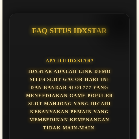
FAQ SITUS IDXSTAR
APA ITU IDXSTAR?
IDXSTAR ADALAH LINK DEMO
SITUS SLOT GACOR HARI INI
DAN BANDAR SLOT777 YANG
MENYEDIAKAN GAME POPULER
SLOT MAHJONG YANG DICARI
KEBANYAKAN PEMAIN YANG
MEMBERIKAN KEMENANGAN
TIDAK MAIN-MAIN.