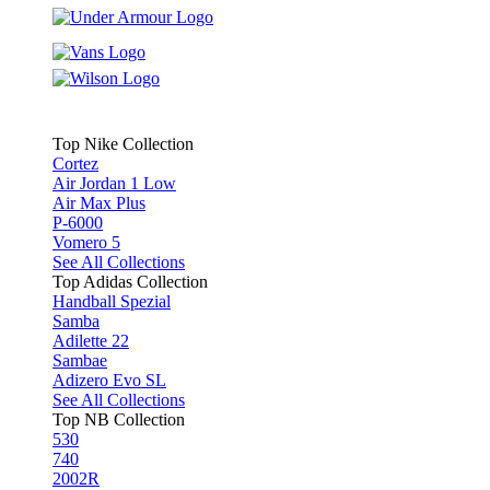
Top Nike Collection
Cortez
Air Jordan 1 Low
Air Max Plus
P-6000
Vomero 5
See All Collections
Top Adidas Collection
Handball Spezial
Samba
Adilette 22
Sambae
Adizero Evo SL
See All Collections
Top NB Collection
530
740
2002R