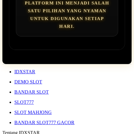
PLATFORM INI MENJADI SALAH
SATU PILIHAN YANG NYAMAN
UNTUK DIGUNAKAN SETIAP
HARI.
IDXSTAR
DEMO SLOT
BANDAR SLOT
SLOT777
SLOT MAHJONG
BANDAR SLOT777 GACOR
Tentang IDXSTAR