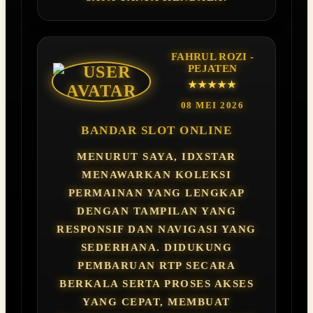
FAHRUL ROZI -
PEJATEN
★★★★★
08 MEI 2026
BANDAR SLOT ONLINE
MENURUT SAYA, IDXSTAR
MENAWARKAN KOLEKSI
PERMAINAN YANG LENGKAP
DENGAN TAMPILAN YANG
RESPONSIF DAN NAVIGASI YANG
SEDERHANA. DIDUKUNG
PEMBARUAN RTP SECARA
BERKALA SERTA PROSES AKSES
YANG CEPAT, MEMBUAT