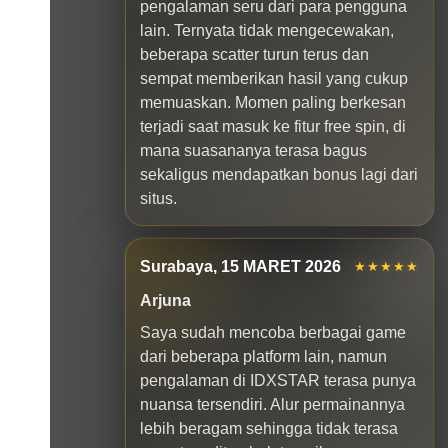
pengalaman seru dari para pengguna
lain. Ternyata tidak mengecewakan,
beberapa scatter turun terus dan
sempat memberikan hasil yang cukup
memuaskan. Momen paling berkesan
terjadi saat masuk ke fitur free spin, di
mana suasananya terasa bagus
sekaligus mendapatkan bonus lagi dari
situs.
Surabaya, 15 MARET 2026
★★★★★
Arjuna
Saya sudah mencoba berbagai game
dari beberapa platform lain, namun
pengalaman di IDXSTAR terasa punya
nuansa tersendiri. Alur permainannya
lebih beragam sehingga tidak terasa