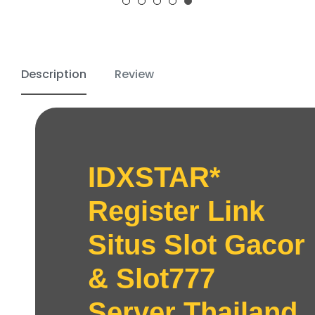
Description
Review
IDXSTAR*
Register Link
Situs Slot Gacor
& Slot777
Server Thailand