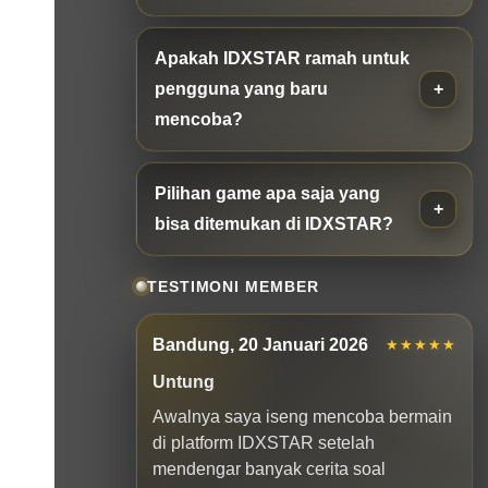
Apakah IDXSTAR ramah untuk
pengguna yang baru
mencoba?
Pilihan game apa saja yang
bisa ditemukan di IDXSTAR?
TESTIMONI MEMBER
Bandung, 20 Januari 2026
★★★★★
Untung
Awalnya saya iseng mencoba bermain
di platform IDXSTAR setelah
mendengar banyak cerita soal