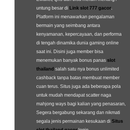
untung besar di
Link slot 777 gacor
.
Platform ini menawarkan pengalaman
bermain yang seimbang antara
kenyamanan, kepercayaan, dan performa
di tengah dinamika dunia gaming online
saat ini. Disini juga member bisa
menemukan banyak bonus panas
slot
thailand
salah satu nya bonus unlimited
cashback tanpa batas membuat member
cuan terus. Situs juga ada beberapa pola
untuk mudah mendapat scatter naga
mahjong ways bagi kalian yang penasaran,
Segera bergabung sekarang dan nikmati
segala jenis permainan kesukaan di
Situs
slot thailand gacor
login.