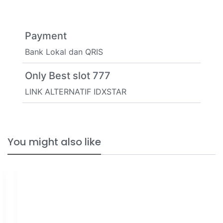
Payment
Bank Lokal dan QRIS
Only Best slot 777
LINK ALTERNATIF IDXSTAR
You might also like