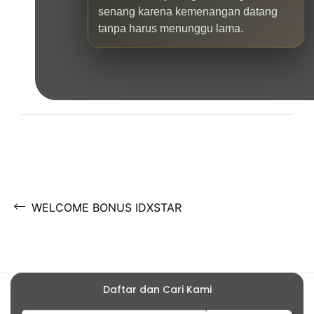
senang karena kemenangan datang
tanpa harus menunggu lama.
WELCOME BONUS IDXSTAR
Daftar dan Cari Kami