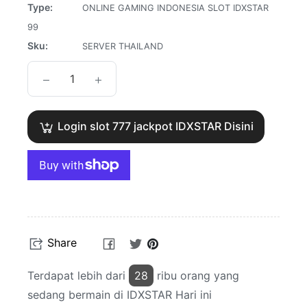
Type:
ONLINE GAMING INDONESIA SLOT IDXSTAR
99
Sku:
SERVER THAILAND
−
+
Login slot 777 jackpot IDXSTAR Disini
Share
Tweet
Pin
Share
on
on
on
Facebook
Twitter
Pinterest
Terdapat lebih dari
25
ribu orang yang
sedang bermain di IDXSTAR Hari ini