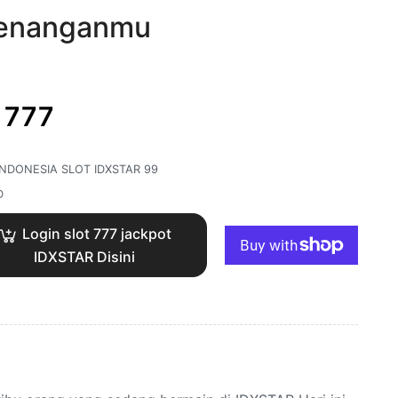
menanganmu
 777
NDONESIA SLOT IDXSTAR 99
D
Login slot 777 jackpot
IDXSTAR Disini
eet
Pin
on