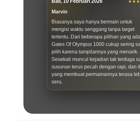
Bali, 10 Februari 2026
★★
Marvin
Biasanya saya hanya bermain untuk
mengisi waktu senggang tanpa target
tertentu. Dari beberapa pilihan yang ada
Gates Of Olympus 1000 cukup sering s
pilih karena tampilannya yang menarik.
Sesekali muncul kejadian tak terduga s
susunan terus pecah dengan rapi, dan i
yang membuat permainannya terasa leb
seru.