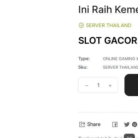
Ini Raih Ke
SERVER THAILAND
Regular
SLOT GACOR
price
Type:
ONLINE GAMING I
Sku:
SERVER THAILAN
−
+
Share
Tw
Share
on
on