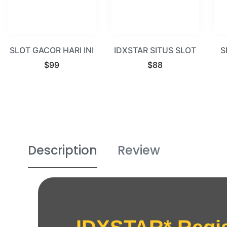
SLOT GACOR HARI INI
IDXSTAR SITUS SLOT
S
Regular
Regular
$99
$88
price
price
Description
Review