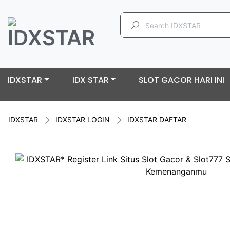
IDXSTAR
IDX STAR
SLOT GACOR HARI INI
IDXSTAR
IDXSTAR LOGIN
IDXSTAR DAFTAR