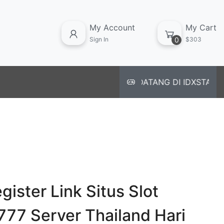
My Account
My Cart
Sign In
0
$303
SELAMAT DATANG DI IDXSTAR NIKMATI
ister Link Situs Slot
777 Server Thailand Hari