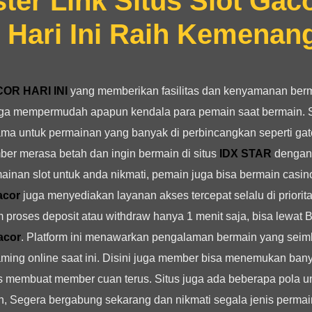
er Link Situs Slot Gac
d Hari Ini Raih Kemena
OR HARI INI
yang memberikan fasilitas dan kenyamanan berm
ga mempermudah apapun kendala para pemain saat bermain. S
ma untuk permainan yang banyak di perbincangkan seperti ga
er merasa betah dan ingin bermain di situs
IDX STAR
dengan 
inan slot untuk anda nikmati, pemain juga bisa bermain casino 
acor
juga menyediakan layanan akses tercepat selalu di priori
roses deposit atau withdraw hanya 1 menit saja, bisa lewat Ba
acor
. Platform ini menawarkan pengalaman bermain yang sei
aming online saat ini. Disini juga member bisa menemukan ba
s membuat member cuan terus. Situs juga ada beberapa pola 
n, Segera bergabung sekarang dan nikmati segala jenis perma