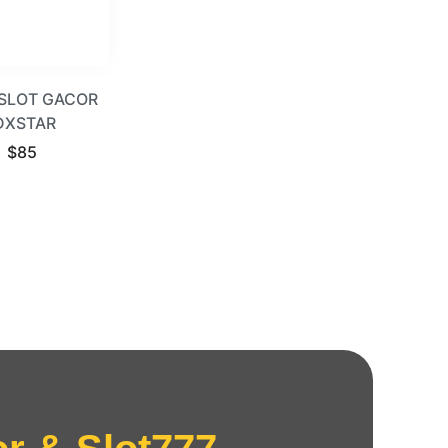
 SLOT GACOR
DXSTAR
Regular
$85
price