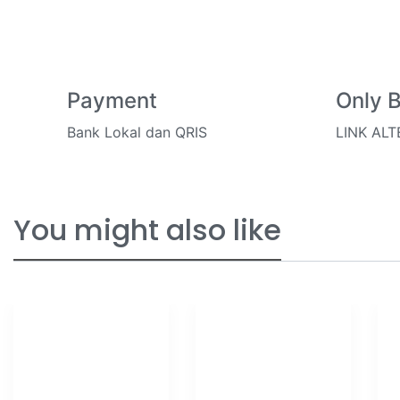
Payment
Only B
Bank Lokal dan QRIS
LINK ALT
You might also like