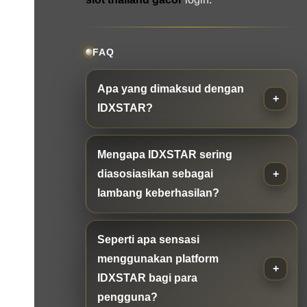
FAQ
Apa yang dimaksud dengan
IDXSTAR?
Mengapa IDXSTAR sering
diasosiasikan sebagai
lambang keberhasilan?
Seperti apa sensasi
menggunakan platform
IDXSTAR bagi para
pengguna?