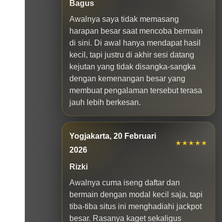
Bagus
Awalnya saya tidak memasang
harapan besar saat mencoba bermain
di sini. Di awal hanya mendapat hasil
kecil, tapi justru di akhir sesi datang
kejutan yang tidak disangka-sangka
dengan kemenangan besar yang
membuat pengalaman tersebut terasa
jauh lebih berkesan.
Yogjakarta, 20 Februari
★★★★★
2026
Rizki
Awalnya cuma iseng daftar dan
bermain dengan modal kecil saja, tapi
tiba-tiba situs ini menghadiahi jackpot
besar. Rasanya kaget sekaligus