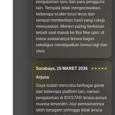
pengalaman seru dari para pengguna
lain. Ternyata tidak mengecewakan,
beberapa scatter turun terus dan
sempat memberikan hasil yang cukup
memuaskan. Momen paling berkesan
terjadi saat masuk ke fitur free spin, di
mana suasananya terasa bagus
sekaligus mendapatkan bonus lagi dari
situs.
Surabaya, 15 MARET 2026
★★★★★
Arjuna
Saya sudah mencoba berbagai game
dari beberapa platform lain, namun
pengalaman di IDXSTAR terasa punya
nuansa tersendiri. Alur permainannya
lebih beragam sehingga tidak terasa