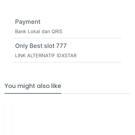
Payment
Bank Lokal dan QRIS
Only Best slot 777
LINK ALTERNATIF IDXSTAR
You might also like