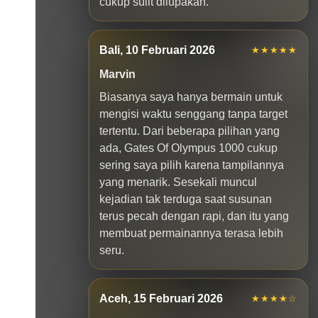
cukup sulit dilupakan.
Bali, 10 Februari 2026
★★★★★
Marvin
Biasanya saya hanya bermain untuk
mengisi waktu senggang tanpa target
tertentu. Dari beberapa pilihan yang
ada, Gates Of Olympus 1000 cukup
sering saya pilih karena tampilannya
yang menarik. Sesekali muncul
kejadian tak terduga saat susunan
terus pecah dengan rapi, dan itu yang
membuat permainannya terasa lebih
seru.
Aceh, 15 Februari 2026
★★★★☆