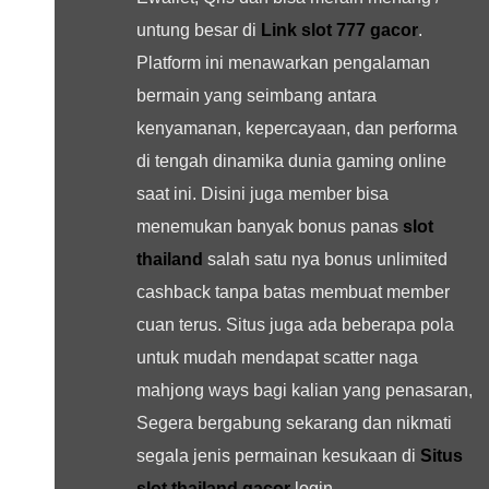
untung besar di
Link slot 777 gacor
.
Platform ini menawarkan pengalaman
bermain yang seimbang antara
kenyamanan, kepercayaan, dan performa
di tengah dinamika dunia gaming online
saat ini. Disini juga member bisa
menemukan banyak bonus panas
slot
thailand
salah satu nya bonus unlimited
cashback tanpa batas membuat member
cuan terus. Situs juga ada beberapa pola
untuk mudah mendapat scatter naga
mahjong ways bagi kalian yang penasaran,
Segera bergabung sekarang dan nikmati
segala jenis permainan kesukaan di
Situs
slot thailand gacor
login.