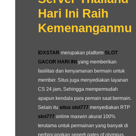
Hari Ini Raih
Kemenanganmu
IDXSTAR
merupakan platform
SLOT
GACOR HARI INI
yang memberikan
fasilitas dan kenyamanan bermain untuk
member. Situs juga menyediakan layanan
CS 24 jam, Sehingga mempermudah
apapun kendala para pemain saat bermain.
Selain itu
situs slot777
menyediakan RTP
slot777
online maxwin akurat 100%
terutama untuk permainan yang banyak di
perbincangkan seperti gates of olympus,