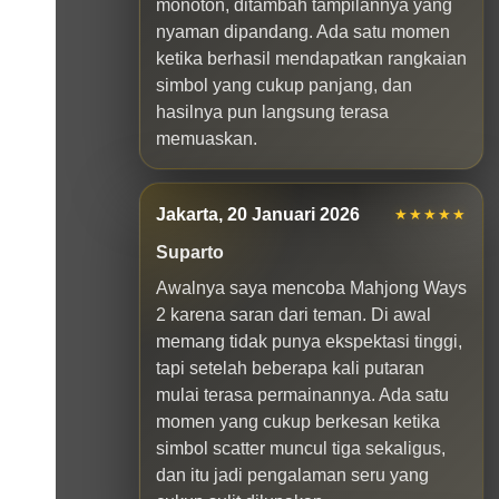
monoton, ditambah tampilannya yang
nyaman dipandang. Ada satu momen
ketika berhasil mendapatkan rangkaian
simbol yang cukup panjang, dan
hasilnya pun langsung terasa
memuaskan.
Jakarta, 20 Januari 2026
★★★★★
Suparto
Awalnya saya mencoba Mahjong Ways
2 karena saran dari teman. Di awal
memang tidak punya ekspektasi tinggi,
tapi setelah beberapa kali putaran
mulai terasa permainannya. Ada satu
momen yang cukup berkesan ketika
simbol scatter muncul tiga sekaligus,
dan itu jadi pengalaman seru yang