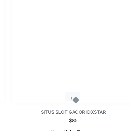
SITUS SLOT GACOR IDXSTAR
Regular
$85
price