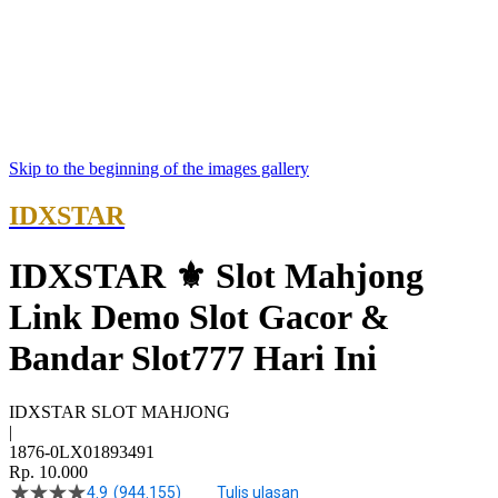
Skip to the beginning of the images gallery
IDXSTAR
IDXSTAR ⚜ Slot Mahjong
Link Demo Slot Gacor &
Bandar Slot777 Hari Ini
IDXSTAR SLOT MAHJONG
|
1876-0LX01893491
Rp. 10.000
4.9
(944.155)
Tulis ulasan