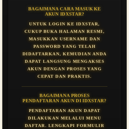
BAGAIMANA CARA MASUK KE
AKUN IDXSTAR?
UNTUK LOGIN KE IDXSTAR,
CUKUP BUKA HALAMAN RESMI,
MASUKKAN USERNAME DAN
PASSWORD YANG TELAH
DIDAFTARKAN, KEMUDIAN ANDA
DAPAT LANGSUNG MENGAKSES
AKUN DENGAN PROSES YANG
CEPAT DAN PRAKTIS.
BAGAIMANA PROSES
PENDAFTARAN AKUN DI IDXSTAR?
PENDAFTARAN AKUN DAPAT
DILAKUKAN MELALUI MENU
DAFTAR. LENGKAPI FORMULIR