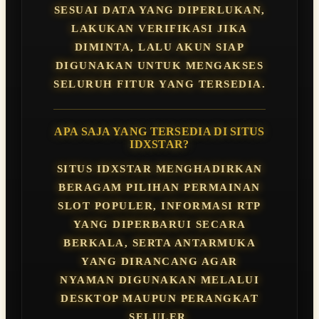
SESUAI DATA YANG DIPERLUKAN,
LAKUKAN VERIFIKASI JIKA
DIMINTA, LALU AKUN SIAP
DIGUNAKAN UNTUK MENGAKSES
SELURUH FITUR YANG TERSEDIA.
APA SAJA YANG TERSEDIA DI SITUS
IDXSTAR?
SITUS IDXSTAR MENGHADIRKAN
BERAGAM PILIHAN PERMAINAN
SLOT POPULER, INFORMASI RTP
YANG DIPERBARUI SECARA
BERKALA, SERTA ANTARMUKA
YANG DIRANCANG AGAR
NYAMAN DIGUNAKAN MELALUI
DESKTOP MAUPUN PERANGKAT
SELULER.