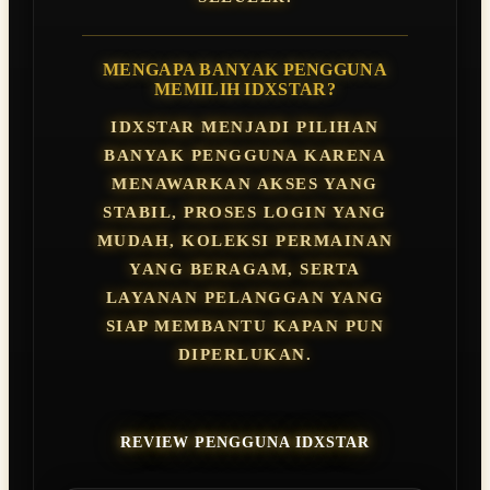
MENGAPA BANYAK PENGGUNA
MEMILIH IDXSTAR?
IDXSTAR MENJADI PILIHAN
BANYAK PENGGUNA KARENA
MENAWARKAN AKSES YANG
STABIL, PROSES LOGIN YANG
MUDAH, KOLEKSI PERMAINAN
YANG BERAGAM, SERTA
LAYANAN PELANGGAN YANG
SIAP MEMBANTU KAPAN PUN
DIPERLUKAN.
REVIEW PENGGUNA IDXSTAR