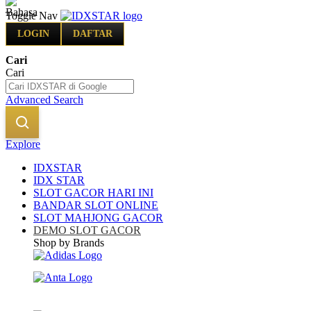
Indonesia
Toggle Nav
LOGIN
DAFTAR
Cari
Cari
Advanced Search
Explore
IDXSTAR
IDX STAR
SLOT GACOR HARI INI
BANDAR SLOT ONLINE
SLOT MAHJONG GACOR
DEMO SLOT GACOR
Shop by Brands