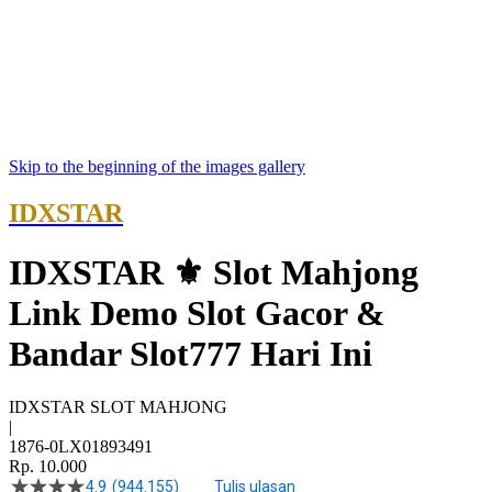
Skip to the beginning of the images gallery
IDXSTAR
IDXSTAR ⚜ Slot Mahjong
Link Demo Slot Gacor &
Bandar Slot777 Hari Ini
IDXSTAR SLOT MAHJONG
|
1876-0LX01893491
Rp. 10.000
4.9
(944.155)
Tulis ulasan