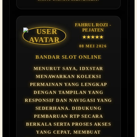
FAHRUL ROZI -
PEJATEN
★★★★★
08 MEI 2026
BANDAR SLOT ONLINE
MENURUT SAYA, IDXSTAR
MENAWARKAN KOLEKSI
PERMAINAN YANG LENGKAP
DENGAN TAMPILAN YANG
RESPONSIF DAN NAVIGASI YANG
SEDERHANA. DIDUKUNG
PEMBARUAN RTP SECARA
BERKALA SERTA PROSES AKSES
YANG CEPAT, MEMBUAT