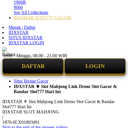
1906R
9060
See All Collections
BANDAR SLOT777 GACOR
Masuk | Daftar
IDXSTAR
SITUS IDXSTAR
IDXSTAR LOGIN
ID
Senin - Minggu, 08.00 - 21.00 WIB
DAFTAR
LOGIN
Situs Idxstar Gacor
IDXSTAR ⚜ Slot Mahjong Link Demo Slot Gacor &
Bandar Slot777 Hari Ini
IDXSTAR ⚜ Slot Mahjong Link Demo Slot Gacor & Bandar
Slot777 Hari Ini
IDXSTAR SLOT MAHJONG
|
1876-0LX01893491
Skip to the end of the images gallery