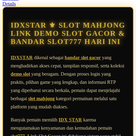
Read
Details
13
Reviews.
Tautan
halaman
IDXSTAR ⚜ SLOT MAHJONG
yang
sama.
LINK DEMO SLOT GACOR &
BANDAR SLOT777 HARI INI
IDXSTAR
dikenal sebagai
bandar slot gacor
yang
menghadirkan akses cepat, tampilan responsif, serta koleksi
demo slot
yang beragam. Dengan proses login yang
praktis, pilihan game yang lengkap, dan informasi RTP
yang diperbarui secara berkala, pemain dapat menjelajahi
berbagai
slot mahjong
kategori permainan melalui satu
platform yang mudah diakses.
Banyak pemain memilih
IDX STAR
karena
mengutamakan kenyamanan dan kemudahan pemain