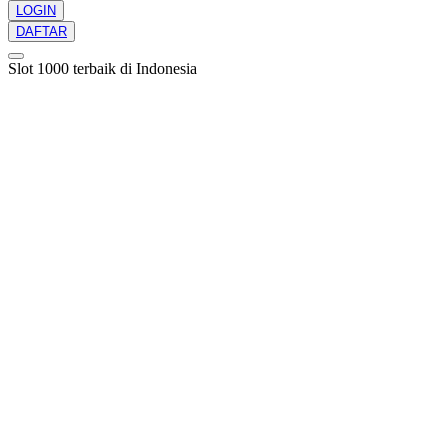
LOGIN
DAFTAR
Slot 1000 terbaik di Indonesia