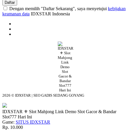
Daftar
Dengan memilih "Daftar Sekarang", saya menyetujui
kebijakan
keamanan data
IDXSTAR Indonesia
2026 © IDXSTAR | SEO GADIS SEDANG GOYANG
© tebuishere
IDXSTAR ⚜ Slot Mahjong Link Demo Slot Gacor & Bandar
Slot777 Hari Ini
Game:
SITUS IDXSTAR
Rp. 10.000