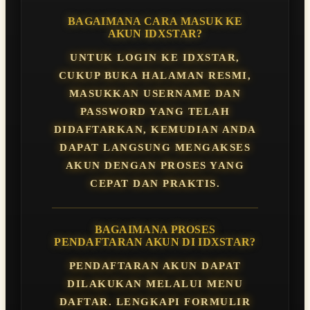
BAGAIMANA CARA MASUK KE
AKUN IDXSTAR?
UNTUK LOGIN KE IDXSTAR,
CUKUP BUKA HALAMAN RESMI,
MASUKKAN USERNAME DAN
PASSWORD YANG TELAH
DIDAFTARKAN, KEMUDIAN ANDA
DAPAT LANGSUNG MENGAKSES
AKUN DENGAN PROSES YANG
CEPAT DAN PRAKTIS.
BAGAIMANA PROSES
PENDAFTARAN AKUN DI IDXSTAR?
PENDAFTARAN AKUN DAPAT
DILAKUKAN MELALUI MENU
DAFTAR. LENGKAPI FORMULIR