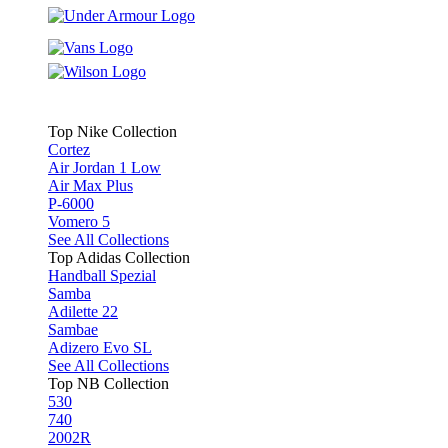
Top Nike Collection
Cortez
Air Jordan 1 Low
Air Max Plus
P-6000
Vomero 5
See All Collections
Top Adidas Collection
Handball Spezial
Samba
Adilette 22
Sambae
Adizero Evo SL
See All Collections
Top NB Collection
530
740
2002R