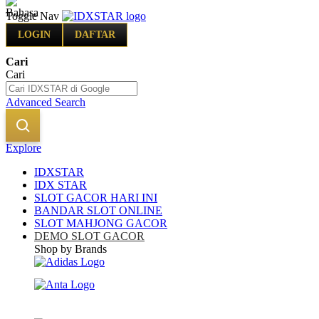
Indonesia
Toggle Nav
LOGIN
DAFTAR
Cari
Cari
Advanced Search
Explore
IDXSTAR
IDX STAR
SLOT GACOR HARI INI
BANDAR SLOT ONLINE
SLOT MAHJONG GACOR
DEMO SLOT GACOR
Shop by Brands