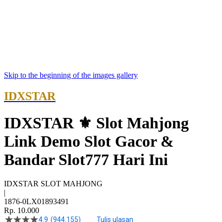
Skip to the beginning of the images gallery
IDXSTAR
IDXSTAR ⚜ Slot Mahjong
Link Demo Slot Gacor &
Bandar Slot777 Hari Ini
IDXSTAR SLOT MAHJONG
|
1876-0LX01893491
Rp. 10.000
4.9
(944.155)
Tulis ulasan