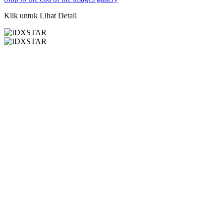
Klik untuk Lihat Detail