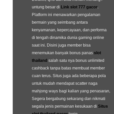
untung besar di
Link slot 777 gacor
.
Platform ini menawarkan pengalaman
bermain yang seimbang antara
kenyamanan, kepercayaan, dan performa
di tengah dinamika dunia gaming online
saat ini. Disini juga member bisa
menemukan banyak bonus panas
slot
thailand
salah satu nya bonus unlimited
cashback tanpa batas membuat member
cuan terus. Situs juga ada beberapa pola
untuk mudah mendapat scatter naga
mahjong ways bagi kalian yang penasaran,
Segera bergabung sekarang dan nikmati
segala jenis permainan kesukaan di
Situs
slot thailand gacor
login.