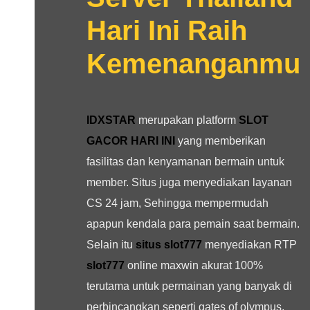
Hari Ini Raih
Kemenanganmu
IDXSTAR
merupakan platform
SLOT
GACOR HARI INI
yang memberikan
fasilitas dan kenyamanan bermain untuk
member. Situs juga menyediakan layanan
CS 24 jam, Sehingga mempermudah
apapun kendala para pemain saat bermain.
Selain itu
situs slot777
menyediakan RTP
slot777
online maxwin akurat 100%
terutama untuk permainan yang banyak di
perbincangkan seperti gates of olympus,