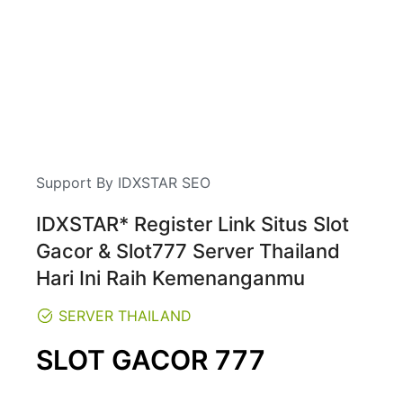
Support By IDXSTAR SEO
IDXSTAR* Register Link Situs Slot
Gacor & Slot777 Server Thailand
Hari Ini Raih Kemenanganmu
SERVER THAILAND
Regular
SLOT GACOR 777
price