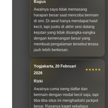
Bagus
Awalnya saya tidak memasang
harapan besar saat mencoba bermain
di sini. Di awal hanya mendapat hasil
kecil, tapi justru di akhir sesi datang
kejutan yang tidak disangka-sangka
dengan kemenangan besar yang
membuat pengalaman tersebut terasa
jauh lebih berkesan.
Yogjakarta, 20 Februari
★★★★★
2026
Rizki
Awalnya cuma iseng daftar dan
bermain dengan modal kecil saja, tapi
tiba-tiba situs ini menghadiahi jackpot
besar. Rasanya kaget sekaligus