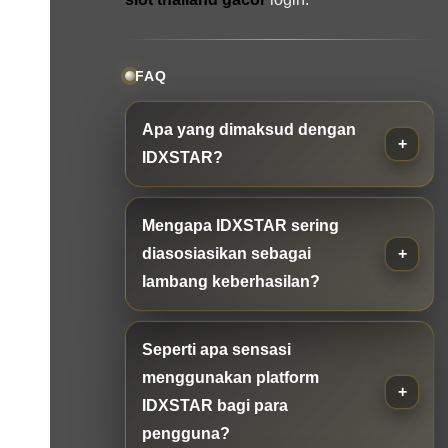
FAQ
Apa yang dimaksud dengan
IDXSTAR?
Mengapa IDXSTAR sering
diasosiasikan sebagai
lambang keberhasilan?
Seperti apa sensasi
menggunakan platform
IDXSTAR bagi para
pengguna?