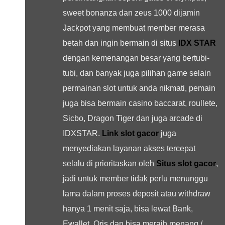
sweet bonanza dan zeus 1000 dijamin
Jackpot yang membuat member merasa
betah dan ingin bermain di situs
IDX STAR
dengan kemenangan besar yang bertubi-
tubi, dan banyak juga pilihan game selain
permainan slot untuk anda nikmati, pemain
juga bisa bermain casino baccarat, roullete,
Sicbo, Dragon Tiger dan juga arcade di
IDXSTAR.
Link slot gacor
juga
menyediakan layanan akses tercepat
selalu di prioritaskan oleh
Situs slot gacor
,
jadi untuk member tidak perlu menunggu
lama dalam proses deposit atau withdraw
hanya 1 menit saja, bisa lewat Bank,
Ewallet, Qris dan bisa meraih menang /