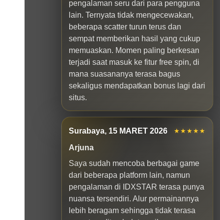
pengalaman seru dari para pengguna
lain. Ternyata tidak mengecewakan,
beberapa scatter turun terus dan
sempat memberikan hasil yang cukup
memuaskan. Momen paling berkesan
terjadi saat masuk ke fitur free spin, di
mana suasananya terasa bagus
sekaligus mendapatkan bonus lagi dari
situs.
Surabaya, 15 MARET 2026
★★★★★
Arjuna
Saya sudah mencoba berbagai game
dari beberapa platform lain, namun
pengalaman di IDXSTAR terasa punya
nuansa tersendiri. Alur permainannya
lebih beragam sehingga tidak terasa